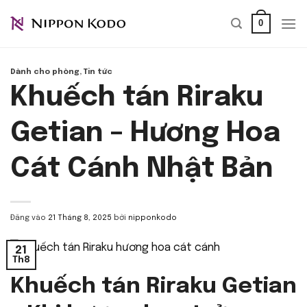
Bỏ
0
qua
nội
dung
Dành cho phòng
,
Tin tức
Khuếch tán Riraku
Getian – Hương Hoa
Cát Cánh Nhật Bản
Đăng vào
21 Tháng 8, 2025
bởi
nipponkodo
21
Th8
Khuếch tán Riraku Getian