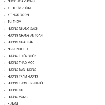
NƯỚC HOA PHÒNG
XỊT THƠM PHÒNG
XỊT NGỦ NGON
TÚI THƠM
HƯƠNG NHANG SẠCH
HƯƠNG NHANG AN TOÀN
HƯƠNG NHẬT BẢN
NIPPON KODO
HƯƠNG THIÊN NHIÊN
HƯƠNG THẢO MỘC
HƯƠNG ĐÀN HƯƠNG
HƯƠNG TRẦM HƯƠNG
HƯƠNG THƠM TINH KHIẾT
HƯƠNG NỤ
HƯƠNG VÒNG
KUTANI