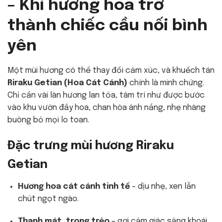
– Khi hương hoa trở
thành chiếc cầu nối bình
yên
Một mùi hương có thể thay đổi cảm xúc, và khuếch tán
Riraku Getian (Hoa Cát Cánh)
chính là minh chứng.
Chỉ cần vài làn hương lan tỏa, tâm trí như được bước
vào khu vườn đầy hoa, chan hòa ánh nắng, nhẹ nhàng
buông bỏ mọi lo toan.
Đặc trưng mùi hương
Riraku
Getian
Hương hoa cát cánh tinh tế
– dịu nhẹ, xen lẫn
chút ngọt ngào.
Thanh mát, trong trẻo
– gợi cảm giác sảng khoái,