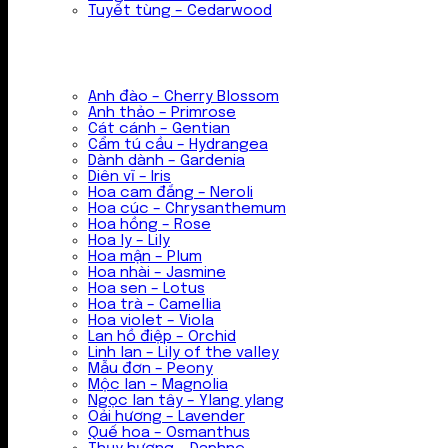
Tuyết tùng – Cedarwood
Anh đào – Cherry Blossom
Anh thảo – Primrose
Cát cánh – Gentian
Cẩm tú cầu – Hydrangea
Dành dành – Gardenia
Diên vĩ – Iris
Hoa cam đắng – Neroli
Hoa cúc – Chrysanthemum
Hoa hồng – Rose
Hoa ly – Lily
Hoa mận – Plum
Hoa nhài – Jasmine
Hoa sen – Lotus
Hoa trà – Camellia
Hoa violet – Viola
Lan hồ điệp – Orchid
Linh lan – Lily of the valley
Mẫu đơn – Peony
Mộc lan – Magnolia
Ngọc lan tây – Ylang ylang
Oải hương – Lavender
Quế hoa – Osmanthus