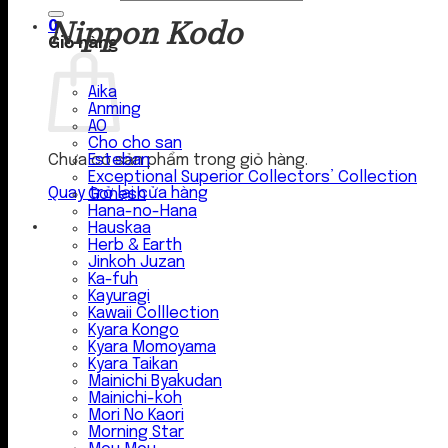
Nippon Kodo
0
Giỏ hàng
Aika
Anming
AO
Cho cho san
Esteban
Chưa có sản phẩm trong giỏ hàng.
Exceptional Superior Collectors’ Collection
Quay trở lại cửa hàng
Gonesh
Hana-no-Hana
Hauskaa
Herb & Earth
Jinkoh Juzan
Ka-fuh
Kayuragi
Kawaii Colllection
Kyara Kongo
Kyara Momoyama
Kyara Taikan
Mainichi Byakudan
Mainichi-koh
Mori No Kaori
Morning Star