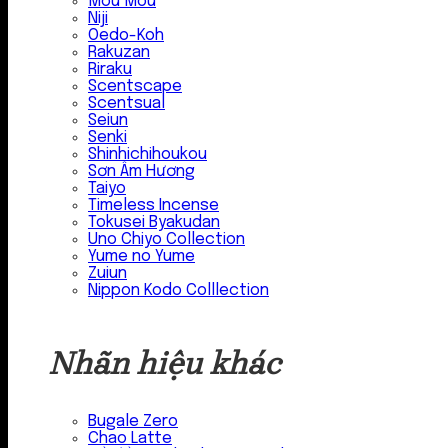
Mou Mou
Niji
Oedo-Koh
Rakuzan
Riraku
Scentscape
Scentsual
Seiun
Senki
Shinhichihoukou
Sơn Âm Hương
Taiyo
Timeless Incense
Tokusei Byakudan
Uno Chiyo Collection
Yume no Yume
Zuiun
Nippon Kodo Colllection
Nhãn hiệu khác
Bugale Zero
Chao Latte