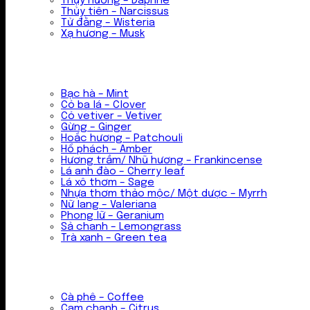
Thụy hương – Daphne
Thủy tiên – Narcissus
Tử đằng – Wisteria
Xạ hương – Musk
Bạc hà – Mint
Cỏ ba lá – Clover
Cỏ vetiver – Vetiver
Gừng – Ginger
Hoắc hương – Patchouli
Hổ phách – Amber
Hương trầm/ Nhũ hương – Frankincense
Lá anh đào – Cherry leaf
Lá xô thơm – Sage
Nhựa thơm thảo mộc/ Một dược – Myrrh
Nữ lang – Valeriana
Phong lữ – Geranium
Sả chanh – Lemongrass
Trà xanh – Green tea
Cà phê – Coffee
Cam chanh – Citrus