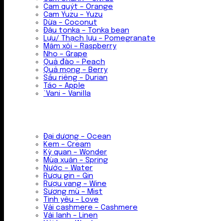
Cam quýt – Orange
Cam Yuzu – Yuzu
Dừa – Coconut
Đậu tonka – Tonka bean
Lựu/ Thạch lựu – Pomegranate
Mâm xôi – Raspberry
Nho – Grape
Quả đào – Peach
Quả mọng – Berry
Sầu riêng – Durian
Táo – Apple
`Vani – Vanilla
Đại dương – Ocean
Kem – Cream
Kỳ quan – Wonder
Mùa xuân – Spring
Nước – Water
Rượu gin – Gin
Rượu vang – Wine
Sương mù – Mist
Tình yêu – Love
Vải cashmere – Cashmere
Vải lanh – Linen