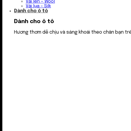
Vải len – Wool
Vải lụa – Silk
Dành cho ô tô
Dành cho ô tô
Hương thơm dễ chịu và sảng khoái theo chân bạn tr
Nước thơm