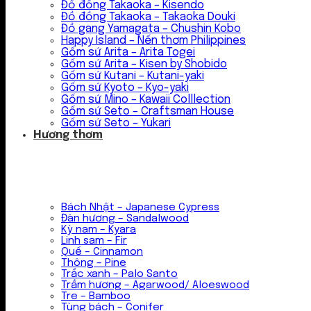
Đồ đồng Takaoka – Kisendo
Đồ đồng Takaoka – Takaoka Douki
Đồ gang Yamagata – Chushin Kobo
Happy Island – Nến thơm Philippines
Gốm sứ Arita – Arita Togei
Gốm sứ Arita – Kisen by Shobido
Gốm sứ Kutani – Kutani-yaki
Gốm sứ Kyoto – Kyo-yaki
Gốm sứ Mino – Kawaii Colllection
Gốm sứ Seto – Craftsman House
Gốm sứ Seto – Yukari
Hương thơm
Bách Nhật – Japanese Cypress
Đàn hương – Sandalwood
Kỳ nam – Kyara
Linh sam – Fir
Quế – Cinnamon
Thông – Pine
Trắc xanh – Palo Santo
Trầm hương – Agarwood/ Aloeswood
Tre – Bamboo
Tùng bách – Conifer