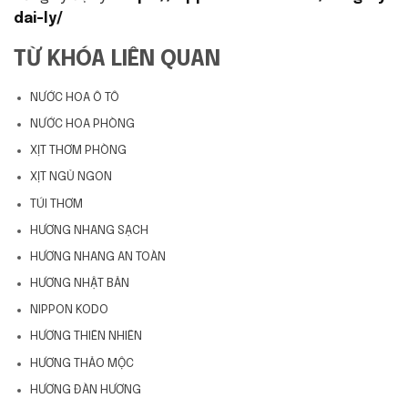
dai-ly/
TỪ KHÓA LIÊN QUAN
NƯỚC HOA Ô TÔ
NƯỚC HOA PHÒNG
XỊT THƠM PHÒNG
XỊT NGỦ NGON
TÚI THƠM
HƯƠNG NHANG SẠCH
HƯƠNG NHANG AN TOÀN
HƯƠNG NHẬT BẢN
NIPPON KODO
HƯƠNG THIÊN NHIÊN
HƯƠNG THẢO MỘC
HƯƠNG ĐÀN HƯƠNG