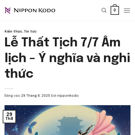
Bỏ
0
qua
nội
dung
Kiến thức
,
Tin tức
Lễ Thất Tịch 7/7 Âm
lịch – Ý nghĩa và nghi
thức
Đăng vào
29 Tháng 8, 2025
bởi
nipponkodo
29
Th8