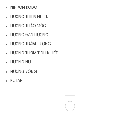
NIPPON KODO
HƯƠNG THIÊN NHIÊN
HƯƠNG THẢO MỘC
HƯƠNG ĐÀN HƯƠNG
HƯƠNG TRẦM HƯƠNG
HƯƠNG THƠM TINH KHIẾT
HƯƠNG NỤ
HƯƠNG VÒNG
KUTANI