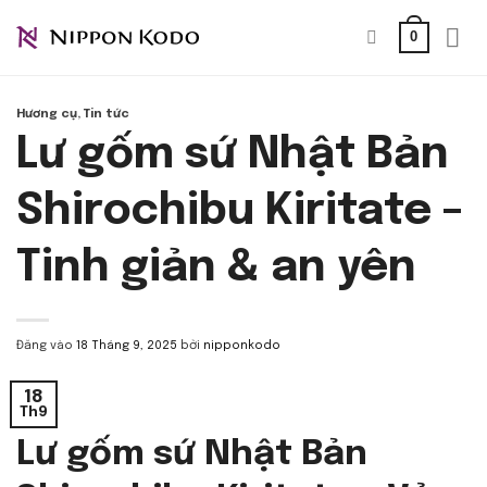
Bỏ
0
qua
nội
dung
Hương cụ
,
Tin tức
Lư gốm sứ Nhật Bản
Shirochibu Kiritate –
Tinh giản & an yên
Đăng vào
18 Tháng 9, 2025
bởi
nipponkodo
18
Th9
Lư gốm sứ Nhật Bản