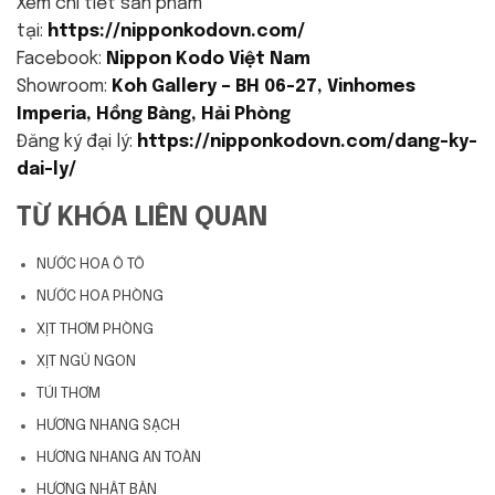
Xem chi tiết sản phẩm
tại:
https://nipponkodovn.com/
Facebook:
Nippon Kodo Việt Nam
Showroom:
Koh Gallery – BH 06-27, Vinhomes
Imperia, Hồng Bàng, Hải Phòng
Đăng ký đại lý:
https://nipponkodovn.com/dang-ky-
dai-ly/
TỪ KHÓA LIÊN QUAN
NƯỚC HOA Ô TÔ
NƯỚC HOA PHÒNG
XỊT THƠM PHÒNG
XỊT NGỦ NGON
TÚI THƠM
HƯƠNG NHANG SẠCH
HƯƠNG NHANG AN TOÀN
HƯƠNG NHẬT BẢN