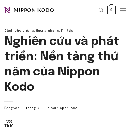
Bỏ
0
qua
nội
dung
Dành cho phòng
,
Hương nhang
,
Tin tức
Nghiên cứu và phát
triển: Nền tảng thứ
năm của Nippon
Kodo
Đăng vào
23 Tháng 10, 2024
bởi
nipponkodo
23
Th10