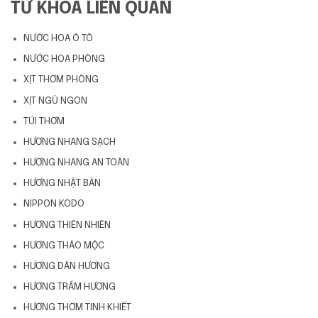
TỪ KHÓA LIÊN QUAN
NƯỚC HOA Ô TÔ
NƯỚC HOA PHÒNG
XỊT THƠM PHÒNG
XỊT NGỦ NGON
TÚI THƠM
HƯƠNG NHANG SẠCH
HƯƠNG NHANG AN TOÀN
HƯƠNG NHẬT BẢN
NIPPON KODO
HƯƠNG THIÊN NHIÊN
HƯƠNG THẢO MỘC
HƯƠNG ĐÀN HƯƠNG
HƯƠNG TRẦM HƯƠNG
HƯƠNG THƠM TINH KHIẾT