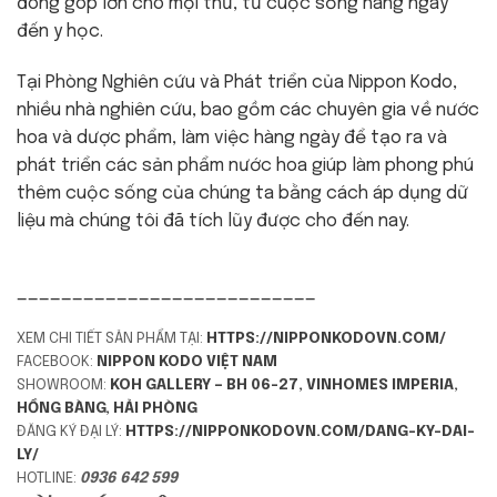
đóng góp lớn cho mọi thứ, từ cuộc sống hàng ngày
đến y học.
Tại Phòng Nghiên cứu và Phát triển của Nippon Kodo,
nhiều nhà nghiên cứu, bao gồm các chuyên gia về nước
hoa và dược phẩm, làm việc hàng ngày để tạo ra và
phát triển các sản phẩm nước hoa giúp làm phong phú
thêm cuộc sống của chúng ta bằng cách áp dụng dữ
liệu mà chúng tôi đã tích lũy được cho đến nay.
———————————————————————————
XEM CHI TIẾT SẢN PHẨM TẠI:
HTTPS://NIPPONKODOVN.COM/
FACEBOOK:
NIPPON KODO VIỆT NAM
SHOWROOM:
KOH GALLERY – BH 06-27, VINHOMES IMPERIA,
HỒNG BÀNG, HẢI PHÒNG
ĐĂNG KÝ ĐẠI LÝ:
HTTPS://NIPPONKODOVN.COM/DANG-KY-DAI-
LY/
HOTLINE:
0936 642 599