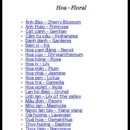
Hoa - Floral
Anh đào – Cherry Blossom
Anh thảo – Primrose
Cát cánh – Gentian
Cẩm tú cầu – Hydrangea
Dành dành – Gardenia
Diên vĩ – Iris
Hoa cam đắng – Neroli
Hoa cúc – Chrysanthemum
Hoa hồng – Rose
Hoa ly – Lily
Hoa mận – Plum
Hoa nhài – Jasmine
Hoa sen – Lotus
Hoa trà – Camellia
Hoa violet – Viola
Lan hồ điệp – Orchid
Linh lan – Lily of the valley
Mẫu đơn – Peony
Mộc lan – Magnolia
Ngọc lan tây – Ylang ylang
Oải hương – Lavender
Quế hoa – Osmanthus
Thụy hương – Daphne
Thủy tiên – Narcissus