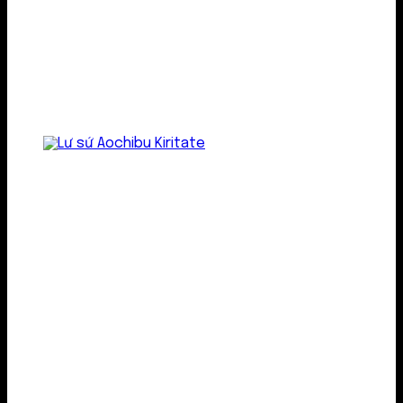
Lư gốm sứ