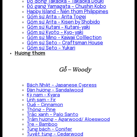
Đồ đồng Takaoka – Takaoka Douki
Đồ gang Yamagata – Chushin Kobo
Happy Island – Nến thơm Philippines
Gốm sứ Arita – Arita Togei
Gốm sứ Arita – Kisen by Shobido
Gốm sứ Kutani – Kutani-yaki
Gốm sứ Kyoto – Kyo-yaki
Gốm sứ Mino – Kawaii Colllection
Gốm sứ Seto – Craftsman House
Gốm sứ Seto – Yukari
Hương thơm
Gỗ – Woody
Bách Nhật – Japanese Cypress
Đàn hương – Sandalwood
Kỳ nam – Kyara
Linh sam – Fir
Quế – Cinnamon
Thông – Pine
Trắc xanh – Palo Santo
Trầm hương – Agarwood/ Aloeswood
Tre – Bamboo
Tùng bách – Conifer
Tuyết tùng – Cedarwood