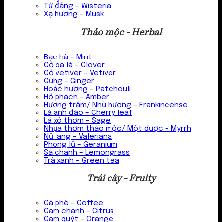
Tử đằng – Wisteria
Xạ hương – Musk
Thảo mộc - Herbal
Bạc hà – Mint
Cỏ ba lá – Clover
Cỏ vetiver – Vetiver
Gừng – Ginger
Hoắc hương – Patchouli
Hổ phách – Amber
Hương trầm/ Nhũ hương – Frankincense
Lá anh đào – Cherry leaf
Lá xô thơm – Sage
Nhựa thơm thảo mộc/ Một dược – Myrrh
Nữ lang – Valeriana
Phong lữ – Geranium
Sả chanh – Lemongrass
Trà xanh – Green tea
Trái cây - Fruity
Cà phê – Coffee
Cam chanh – Citrus
Cam quýt – Orange