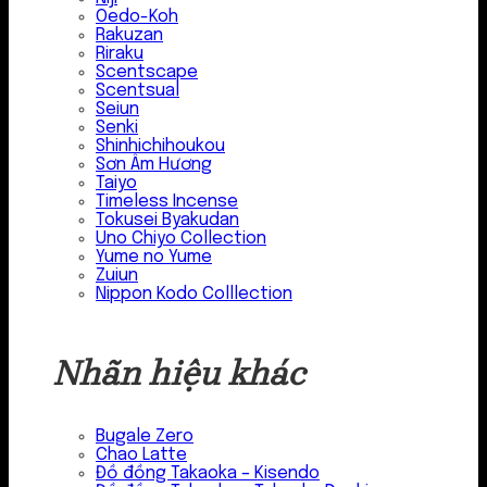
Oedo-Koh
Rakuzan
Riraku
Scentscape
Scentsual
Seiun
Senki
Shinhichihoukou
Sơn Âm Hương
Taiyo
Timeless Incense
Tokusei Byakudan
Uno Chiyo Collection
Yume no Yume
Zuiun
Nippon Kodo Colllection
Nhãn hiệu khác
Bugale Zero
Chao Latte
Đồ đồng Takaoka – Kisendo