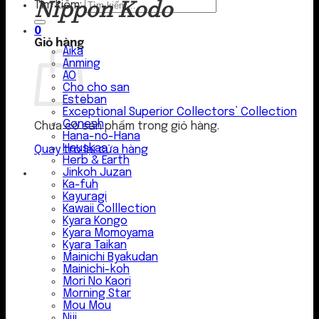
Nippon Kodo
Tìm kiếm:
0
Giỏ hàng
Aika
Anming
AO
Cho cho san
Esteban
Exceptional Superior Collectors’ Collection
Gonesh
Chưa có sản phẩm trong giỏ hàng.
Hana-no-Hana
Hauskaa
Quay trở lại cửa hàng
Herb & Earth
Jinkoh Juzan
Ka-fuh
Kayuragi
Kawaii Colllection
Kyara Kongo
Kyara Momoyama
Kyara Taikan
Mainichi Byakudan
Mainichi-koh
Mori No Kaori
Morning Star
Mou Mou
Niji