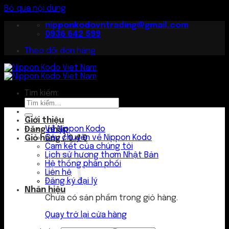
Bỏ qua nội dung
nipponkodovntrading@gmail.com
0936 642 599
Theo dõi đơn hàng
Tìm kiếm:
Giới thiệu
Về Nippon Kodo
Đăng nhập
Câu chuyện về Nippon Kodo
Giỏ hàng /
0
₫
0
Cam kết của chúng tôi
Lịch sử hương thơm Nhật Bản
Hệ thống phân phối
Liên hệ
Đăng ký đại lý
Nhãn hiệu
Chưa có sản phẩm trong giỏ hàng.
Quay trở lại cửa hàng