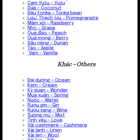
Cam Yuzu – Yuzu
Dừa – Coconut
Đậu tonka – Tonka bean
Lựu/ Thạch lựu – Pomegranate
Mâm xôi – Raspberry
Nho – Grape
Quả đào – Peach
Quả mọng – Berry
Sầu riêng – Durian
Táo – Apple
`Vani – Vanilla
Khác - Others
Đại dương – Ocean
Kem – Cream
Kỳ quan – Wonder
Mùa xuân – Spring
Nước – Water
Rượu gin – Gin
Rượu vang – Wine
Sương mù – Mist
Tình yêu – Love
Vải cashmere – Cashmere
Vải lanh – Linen
Vải len – Wool