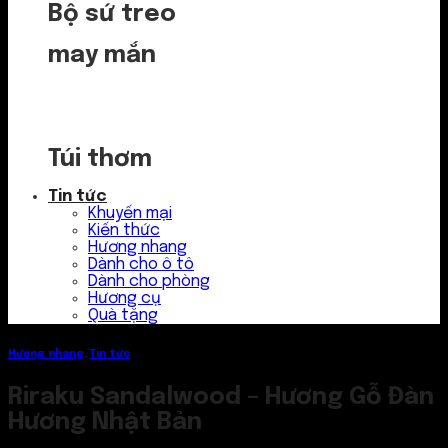
Bộ sứ treo
may mắn
Túi thơm
Tin tức
Khuyến mại
Kiến thức
Hương nhang
Dành cho ô tô
Dành cho phòng
Hương cụ
Quà tặng
Hương nhang
,
Tin tức
Riraku Sandalwood – Hương Gỗ Đàn
Hương Nhật Bản