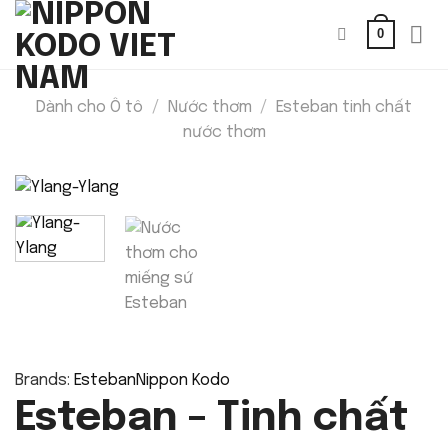
Bỏ
0
qua
nội
dung
Dành cho Ô tô
/
Nước thơm
/
Esteban tinh chất
nước thơm
Brands:
Esteban
Nippon Kodo
Esteban – Tinh chất