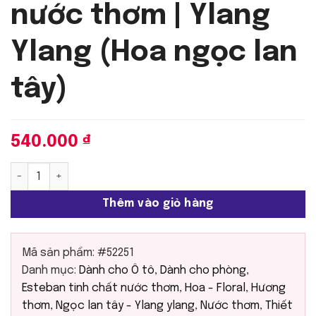
nước thơm | Ylang
Ylang (Hoa ngọc lan
tây)
540.000
₫
Esteban - Tinh chất nước thơm | Ylang Ylang (Hoa ngọc la
Thêm vào giỏ hàng
Mã sản phẩm:
#52251
Danh mục:
Dành cho Ô tô
,
Dành cho phòng
,
Esteban tinh chất nước thơm
,
Hoa - Floral
,
Hương
thơm
,
Ngọc lan tây - Ylang ylang
,
Nước thơm
,
Thiết