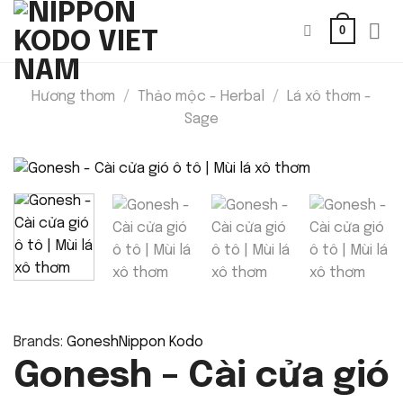
Bỏ
0
qua
nội
dung
Hương thơm
/
Thảo mộc - Herbal
/
Lá xô thơm -
Sage
Brands:
Gonesh
Nippon Kodo
Gonesh – Cài cửa gió