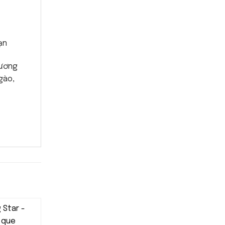
ạn
hương
gào,