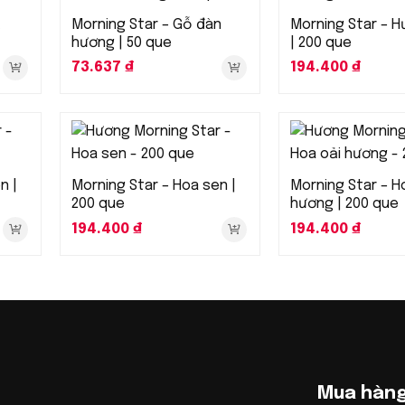
ạ
Morning Star – Gỗ đàn
Morning Star – H
hương | 50 que
| 200 que
73.637
₫
194.400
₫
n |
Morning Star – Hoa sen |
Morning Star – H
200 que
hương | 200 que
194.400
₫
194.400
₫
Mua hàn