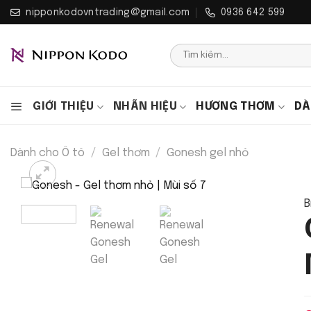
Bỏ
nipponkodovntrading@gmail.com
0936 642 599
qua
nội
Tìm
dung
kiếm:
GIỚI THIỆU
NHÃN HIỆU
HƯƠNG THƠM
DÀ
Dành cho Ô tô
/
Gel thơm
/
Gonesh gel nhỏ
B