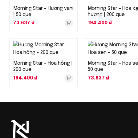
Morning Star – Hương vani
Morning Star – Hoa x
| 50 que
hương | 200 que
73.637
₫
194.400
₫
Morning Star – Hoa hồng |
Morning Star – Hoa se
200 que
50 que
194.400
₫
73.637
₫