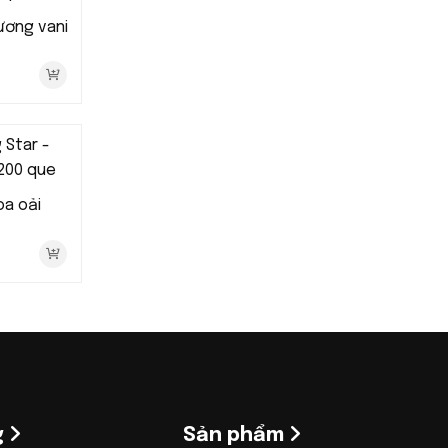
ương vani
oa oải
g
Sản phẩm