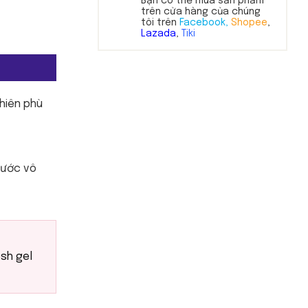
Bạn có thể mua sản phẩm
trên cửa hàng của chúng
tôi trên
Facebook,
Shopee
,
Lazada
,
Tiki
hiên phù
rước vô
sh gel