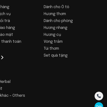
 hàng
Dành cho Ô tô
ịch vụ
Hương thơm
ổi trả
Dành cho phòng
iao hàng
Hương nhang
bảo mật
Hương cụ
 thanh toán
Vòng trầm
Túi thơm
Set quà tặng
Herbal
it
khác – Others
Zalo