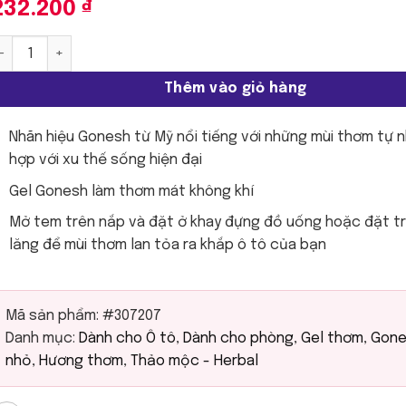
232.200
₫
onesh - Gel thơm nhỏ | Mùi số 7 số lượng
Thêm vào giỏ hàng
Nhãn hiệu Gonesh từ Mỹ nổi tiếng với những mùi thơm tự n
hợp với xu thế sống hiện đại
Gel Gonesh làm thơm mát không khí
Mở tem trên nắp và đặt ở khay đựng đồ uống hoặc đặt t
lăng để mùi thơm lan tỏa ra khắp ô tô của bạn
Mã sản phẩm:
#307207
Danh mục:
Dành cho Ô tô
,
Dành cho phòng
,
Gel thơm
,
Gone
nhỏ
,
Hương thơm
,
Thảo mộc - Herbal