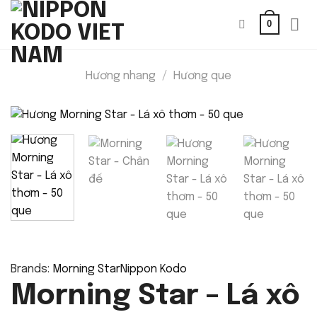
Bỏ
0
qua
nội
dung
Hương nhang
/
Hương que
Brands:
Morning Star
Nippon Kodo
Morning Star – Lá xô