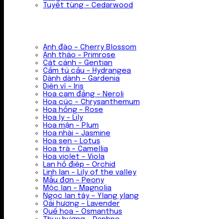
Tuyết tùng – Cedarwood
Anh đào – Cherry Blossom
Anh thảo – Primrose
Cát cánh – Gentian
Cẩm tú cầu – Hydrangea
Dành dành – Gardenia
Diên vĩ – Iris
Hoa cam đắng – Neroli
Hoa cúc – Chrysanthemum
Hoa hồng – Rose
Hoa ly – Lily
Hoa mận – Plum
Hoa nhài – Jasmine
Hoa sen – Lotus
Hoa trà – Camellia
Hoa violet – Viola
Lan hồ điệp – Orchid
Linh lan – Lily of the valley
Mẫu đơn – Peony
Mộc lan – Magnolia
Ngọc lan tây – Ylang ylang
Oải hương – Lavender
Quế hoa – Osmanthus