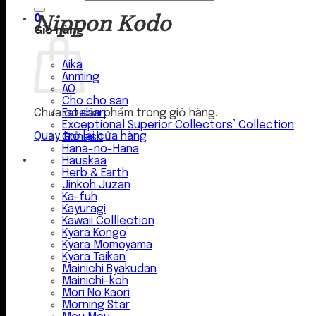
Nippon Kodo
0
Giỏ hàng
Aika
Anming
AO
Cho cho san
Esteban
Chưa có sản phẩm trong giỏ hàng.
Exceptional Superior Collectors’ Collection
Quay trở lại cửa hàng
Gonesh
Hana-no-Hana
Hauskaa
Herb & Earth
Jinkoh Juzan
Ka-fuh
Kayuragi
Kawaii Colllection
Kyara Kongo
Kyara Momoyama
Kyara Taikan
Mainichi Byakudan
Mainichi-koh
Mori No Kaori
Morning Star