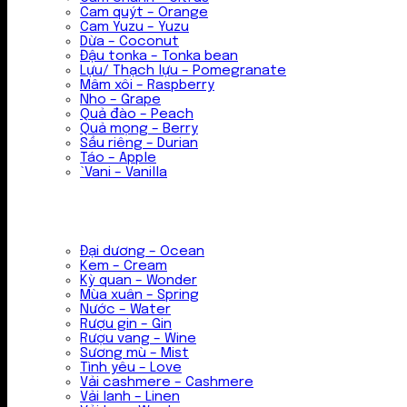
Cam quýt – Orange
Cam Yuzu – Yuzu
Dừa – Coconut
Đậu tonka – Tonka bean
Lựu/ Thạch lựu – Pomegranate
Mâm xôi – Raspberry
Nho – Grape
Quả đào – Peach
Quả mọng – Berry
Sầu riêng – Durian
Táo – Apple
`Vani – Vanilla
Đại dương – Ocean
Kem – Cream
Kỳ quan – Wonder
Mùa xuân – Spring
Nước – Water
Rượu gin – Gin
Rượu vang – Wine
Sương mù – Mist
Tình yêu – Love
Vải cashmere – Cashmere
Vải lanh – Linen