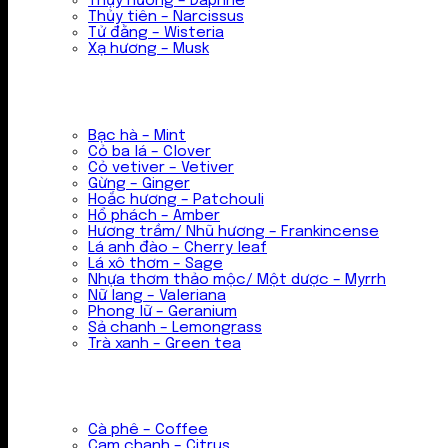
Thụy hương – Daphne
Thủy tiên – Narcissus
Tử đằng – Wisteria
Xạ hương – Musk
Bạc hà – Mint
Cỏ ba lá – Clover
Cỏ vetiver – Vetiver
Gừng – Ginger
Hoắc hương – Patchouli
Hổ phách – Amber
Hương trầm/ Nhũ hương – Frankincense
Lá anh đào – Cherry leaf
Lá xô thơm – Sage
Nhựa thơm thảo mộc/ Một dược – Myrrh
Nữ lang – Valeriana
Phong lữ – Geranium
Sả chanh – Lemongrass
Trà xanh – Green tea
Cà phê – Coffee
Cam chanh – Citrus