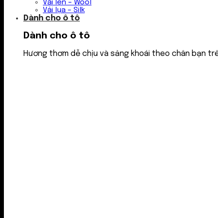
Vải len – Wool
Vải lụa – Silk
Dành cho ô tô
Dành cho ô tô
Hương thơm dễ chịu và sảng khoái theo chân bạn tr
Nước thơm