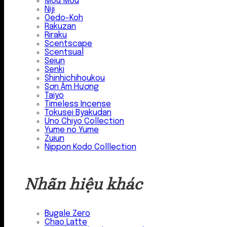
Mou Mou
Niji
Oedo-Koh
Rakuzan
Riraku
Scentscape
Scentsual
Seiun
Senki
Shinhichihoukou
Sơn Âm Hương
Taiyo
Timeless Incense
Tokusei Byakudan
Uno Chiyo Collection
Yume no Yume
Zuiun
Nippon Kodo Colllection
Nhãn hiệu khác
Bugale Zero
Chao Latte