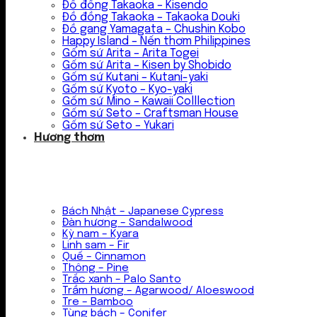
Đồ đồng Takaoka – Kisendo
Đồ đồng Takaoka – Takaoka Douki
Đồ gang Yamagata – Chushin Kobo
Happy Island – Nến thơm Philippines
Gốm sứ Arita – Arita Togei
Gốm sứ Arita – Kisen by Shobido
Gốm sứ Kutani – Kutani-yaki
Gốm sứ Kyoto – Kyo-yaki
Gốm sứ Mino – Kawaii Colllection
Gốm sứ Seto – Craftsman House
Gốm sứ Seto – Yukari
Hương thơm
Bách Nhật – Japanese Cypress
Đàn hương – Sandalwood
Kỳ nam – Kyara
Linh sam – Fir
Quế – Cinnamon
Thông – Pine
Trắc xanh – Palo Santo
Trầm hương – Agarwood/ Aloeswood
Tre – Bamboo
Tùng bách – Conifer