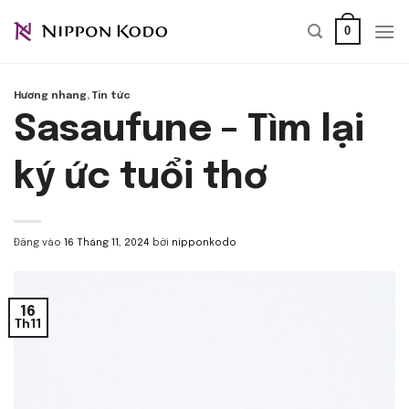
Bỏ
0
qua
nội
dung
Hương nhang
,
Tin tức
Sasaufune – Tìm lại
ký ức tuổi thơ
Đăng vào
16 Tháng 11, 2024
bởi
nipponkodo
16
Th11