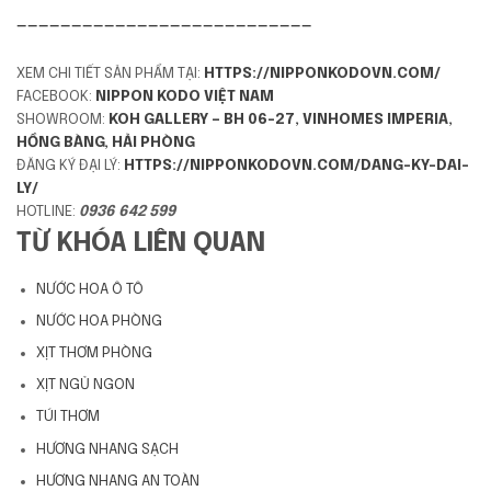
———————————————————————————
XEM CHI TIẾT SẢN PHẨM TẠI:
HTTPS://NIPPONKODOVN.COM/
FACEBOOK:
NIPPON KODO VIỆT NAM
SHOWROOM:
KOH GALLERY – BH 06-27, VINHOMES IMPERIA,
HỒNG BÀNG, HẢI PHÒNG
ĐĂNG KÝ ĐẠI LÝ:
HTTPS://NIPPONKODOVN.COM/DANG-KY-DAI-
LY/
HOTLINE:
0936 642 599
TỪ KHÓA LIÊN QUAN
NƯỚC HOA Ô TÔ
NƯỚC HOA PHÒNG
XỊT THƠM PHÒNG
XỊT NGỦ NGON
TÚI THƠM
HƯƠNG NHANG SẠCH
HƯƠNG NHANG AN TOÀN