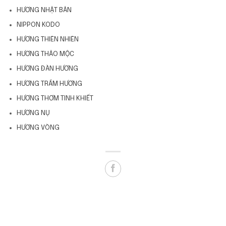
HƯƠNG NHẬT BẢN
NIPPON KODO
HƯƠNG THIÊN NHIÊN
HƯƠNG THẢO MỘC
HƯƠNG ĐÀN HƯƠNG
HƯƠNG TRẦM HƯƠNG
HƯƠNG THƠM TINH KHIẾT
HƯƠNG NỤ
HƯƠNG VÒNG