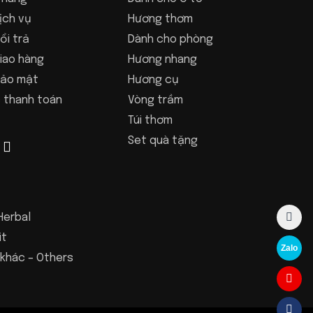
ịch vụ
Hương thơm
ổi trả
Dành cho phòng
iao hàng
Hương nhang
bảo mật
Hương cụ
 thanh toán
Vòng trầm
Túi thơm
Set quà tặng
Herbal
it
Zalo
khác – Others