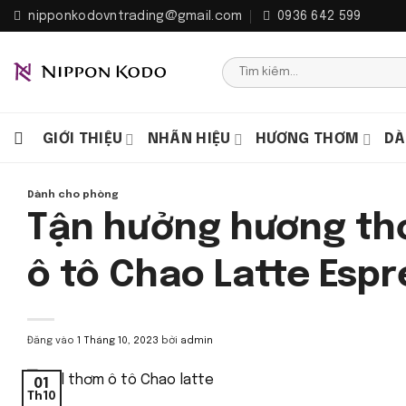
Bỏ
nipponkodovntrading@gmail.com
0936 642 599
qua
nội
Tìm
dung
kiếm:
GIỚI THIỆU
NHÃN HIỆU
HƯƠNG THƠM
DÀ
Dành cho phòng
Tận hưởng hương th
ô tô Chao Latte Esp
Đăng vào
1 Tháng 10, 2023
bởi
admin
01
Th10