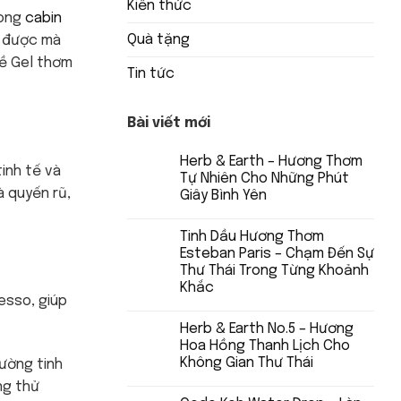
Kiến thức
rong
cabin
Quà tặng
g được mà
về Gel thơm
Tin tức
Bài viết mới
Herb & Earth – Hương Thơm
inh tế và
Tự Nhiên Cho Những Phút
à quyến rũ,
Giây Bình Yên
Tinh Dầu Hương Thơm
Esteban Paris – Chạm Đến Sự
Thư Thái Trong Từng Khoảnh
Khắc
esso, giúp
Herb & Earth No.5 – Hương
Hoa Hồng Thanh Lịch Cho
Không Gian Thư Thái
ường tinh
ng thử