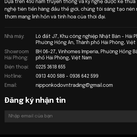
Dựa trên 450 năm truyền thống và kỹ nghệ được kế thừa
nghệ tiên tiến hàng đầu thế giới, chúng tôi sáng tạo nê
thơm mang linh hồn và tinh hoa của thời đại.
Nhà máy:
Lô đất J7, Khu công nghiệp Nhật Bản - Hải 
Phường Hồng An, Thành phố Hải Phòng, Việt
Showroom
BH 06-27, Vinhomes Imperia, Phường Hồng B
Hải Phòng:
phố Hải Phòng, Việt Nam
Điện thoại:
0225 3618 655
Hotline:
0913 400 588 - 0936 642 599
Email:
nipponkodovntrading@gmail.com
Đăng ký nhận tin