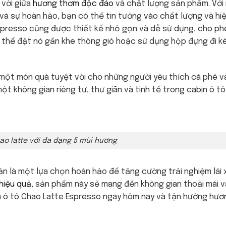
 vời giữa
hương thơm độc đáo
và chất lượng sản phẩm. Với
ết và sự hoàn hảo, bạn có thể tin tưởng vào chất lượng và h
spresso cũng được thiết kế nhỏ gọn và dễ sử dụng, cho p
 có thể đặt nó gần khe thông gió hoặc sử dụng hộp đựng đi 
 một món quà tuyệt vời cho những người yêu thích cà phê 
t không gian riêng tư, thư giãn và tinh tế trong cabin ô t
ao latte với đa dạng 5 mùi hương
ản là một lựa chọn hoàn hảo để tăng cường trải nghiệm lái 
hiệu quả
, sản phẩm này sẽ mang đến không gian thoải mái 
ơm ô tô Chao Latte Espresso ngay hôm nay và tận hưởng hư