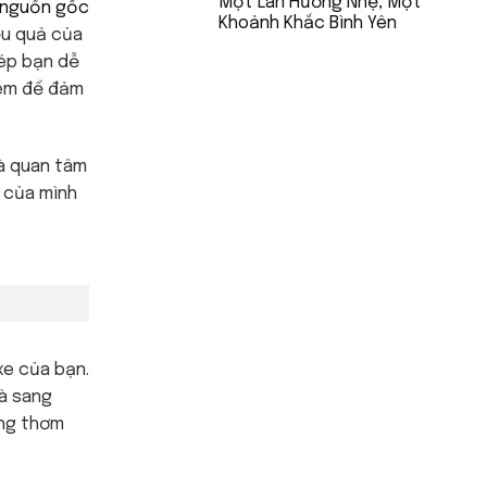
Một Làn Hương Nhẹ, Một
nguồn gốc
Khoảnh Khắc Bình Yên
iệu quả của
hép bạn dễ
kèm để đảm
và quan tâm
ô của mình
xe của bạn.
và sang
ơng thơm