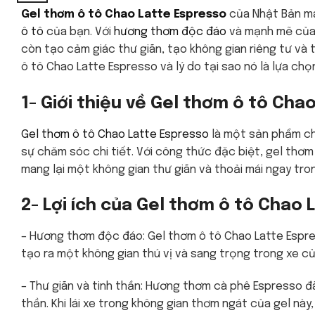
Gel thơm ô tô Chao Latte Espresso
của Nhật Bản ma
ô tô
của bạn. Với
hương thơm độc đáo
và mạnh mẽ của 
còn tạo cảm giác thư giãn, tạo không gian riêng tư và tă
ô tô Chao Latte Espresso và lý do tại sao nó là lựa chọ
1- Giới thiệu về Gel thơm ô tô Cha
Gel thơm ô tô Chao Latte Espresso
là một sản phẩm chấ
sự chăm sóc chi tiết. Với công thức đặc biệt, gel thơ
mang lại một không gian thư giãn và thoải mái ngay tro
2- Lợi ích của Gel thơm ô tô Chao 
– Hương thơm độc đáo: Gel thơm ô tô Chao Latte Espr
tạo ra một không gian thú vị và sang trọng trong xe củ
– Thư giãn và tinh thần: Hương thơm cà phê Espresso 
thần. Khi lái xe trong không gian thơm ngát của gel nà