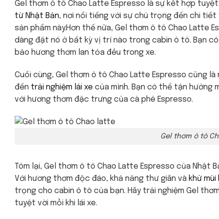
Gel thơm ô tô Chao Latte Espresso là sự kết hợp tuyệt
từ Nhật Bản
, nơi nổi tiếng với sự chú trọng đến chi ti
sản phẩm này.Hơn thế nữa, Gel thơm ô tô Chao Latte E
dàng đặt nó ở bất kỳ vị trí nào trong cabin ô tô. Bạn
bảo hương thơm lan tỏa đều trong xe.
Cuối cùng, Gel thơm ô tô Chao Latte Espresso cũng là
đến
trải nghiệm lái xe
của mình. Bạn có thể tận hưởng mộ
với hương thơm đặc trưng của cà phê Espresso.
Gel thơm ô tô Ch
Tóm lại, Gel thơm ô tô Chao Latte Espresso của Nhật B
Với hương thơm độc đáo, khả năng thư giãn và
khử mùi 
trọng cho cabin ô tô của bạn. Hãy trải nghiệm Gel th
tuyệt vời mỗi khi lái xe.