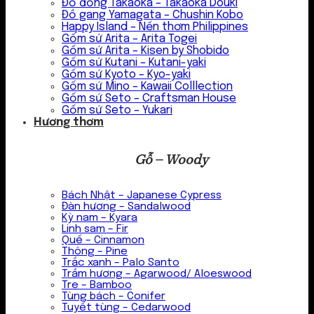
Đồ đồng Takaoka – Takaoka Douki
Đồ gang Yamagata – Chushin Kobo
Happy Island – Nến thơm Philippines
Gốm sứ Arita – Arita Togei
Gốm sứ Arita – Kisen by Shobido
Gốm sứ Kutani – Kutani-yaki
Gốm sứ Kyoto – Kyo-yaki
Gốm sứ Mino – Kawaii Colllection
Gốm sứ Seto – Craftsman House
Gốm sứ Seto – Yukari
Hương thơm
Gỗ – Woody
Bách Nhật – Japanese Cypress
Đàn hương – Sandalwood
Kỳ nam – Kyara
Linh sam – Fir
Quế – Cinnamon
Thông – Pine
Trắc xanh – Palo Santo
Trầm hương – Agarwood/ Aloeswood
Tre – Bamboo
Tùng bách – Conifer
Tuyết tùng – Cedarwood