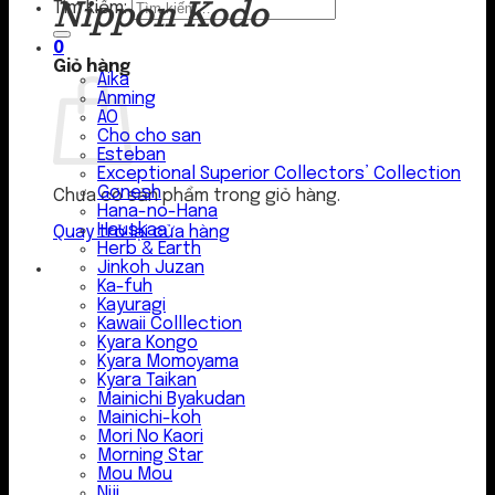
Nippon Kodo
Tìm kiếm:
0
Giỏ hàng
Aika
Anming
AO
Cho cho san
Esteban
Exceptional Superior Collectors’ Collection
Gonesh
Chưa có sản phẩm trong giỏ hàng.
Hana-no-Hana
Hauskaa
Quay trở lại cửa hàng
Herb & Earth
Jinkoh Juzan
Ka-fuh
Kayuragi
Kawaii Colllection
Kyara Kongo
Kyara Momoyama
Kyara Taikan
Mainichi Byakudan
Mainichi-koh
Mori No Kaori
Morning Star
Mou Mou
Niji