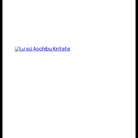
Lư gốm sứ