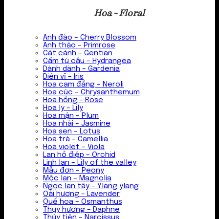
Hoa - Floral
Anh đào – Cherry Blossom
Anh thảo – Primrose
Cát cánh – Gentian
Cẩm tú cầu – Hydrangea
Dành dành – Gardenia
Diên vĩ – Iris
Hoa cam đắng – Neroli
Hoa cúc – Chrysanthemum
Hoa hồng – Rose
Hoa ly – Lily
Hoa mận – Plum
Hoa nhài – Jasmine
Hoa sen – Lotus
Hoa trà – Camellia
Hoa violet – Viola
Lan hồ điệp – Orchid
Linh lan – Lily of the valley
Mẫu đơn – Peony
Mộc lan – Magnolia
Ngọc lan tây – Ylang ylang
Oải hương – Lavender
Quế hoa – Osmanthus
Thụy hương – Daphne
Thủy tiên – Narcissus