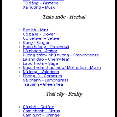
Tử đằng – Wisteria
Xạ hương – Musk
Thảo mộc - Herbal
Bạc hà – Mint
Cỏ ba lá – Clover
Cỏ vetiver – Vetiver
Gừng – Ginger
Hoắc hương – Patchouli
Hổ phách – Amber
Hương trầm/ Nhũ hương – Frankincense
Lá anh đào – Cherry leaf
Lá xô thơm – Sage
Nhựa thơm thảo mộc/ Một dược – Myrrh
Nữ lang – Valeriana
Phong lữ – Geranium
Sả chanh – Lemongrass
Trà xanh – Green tea
Trái cây - Fruity
Cà phê – Coffee
Cam chanh – Citrus
Cam quýt – Orange