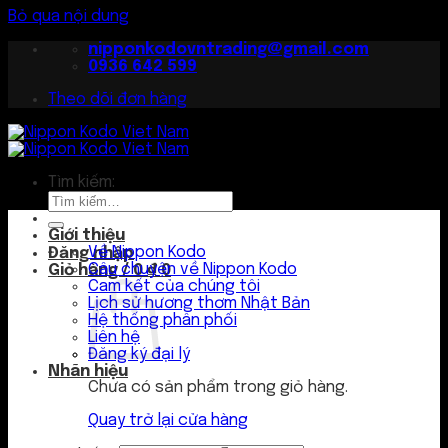
Bỏ qua nội dung
nipponkodovntrading@gmail.com
0936 642 599
Theo dõi đơn hàng
Tìm kiếm:
Giới thiệu
Về Nippon Kodo
Đăng nhập
Câu chuyện về Nippon Kodo
Giỏ hàng /
0
₫
0
Cam kết của chúng tôi
Lịch sử hương thơm Nhật Bản
Hệ thống phân phối
Liên hệ
Đăng ký đại lý
Nhãn hiệu
Chưa có sản phẩm trong giỏ hàng.
Quay trở lại cửa hàng