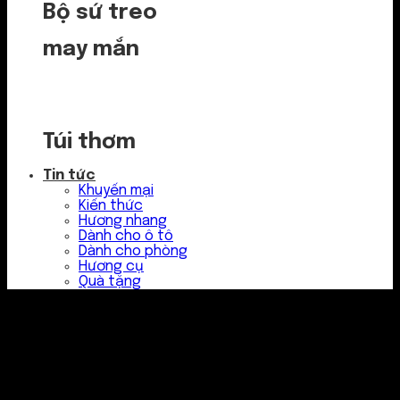
Bộ sứ treo
may mắn
Túi thơm
Tin tức
Khuyến mại
Kiến thức
Hương nhang
Dành cho ô tô
Dành cho phòng
Hương cụ
Quà tặng