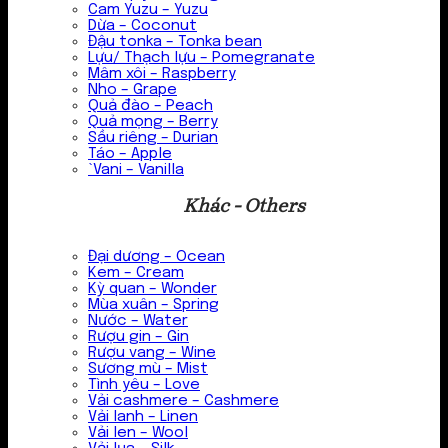
Cam Yuzu – Yuzu
Dừa – Coconut
Đậu tonka – Tonka bean
Lựu/ Thạch lựu – Pomegranate
Mâm xôi – Raspberry
Nho – Grape
Quả đào – Peach
Quả mọng – Berry
Sầu riêng – Durian
Táo – Apple
`Vani – Vanilla
Khác - Others
Đại dương – Ocean
Kem – Cream
Kỳ quan – Wonder
Mùa xuân – Spring
Nước – Water
Rượu gin – Gin
Rượu vang – Wine
Sương mù – Mist
Tình yêu – Love
Vải cashmere – Cashmere
Vải lanh – Linen
Vải len – Wool