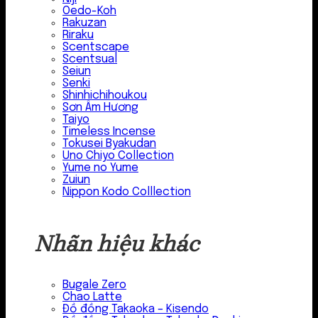
Oedo-Koh
Rakuzan
Riraku
Scentscape
Scentsual
Seiun
Senki
Shinhichihoukou
Sơn Âm Hương
Taiyo
Timeless Incense
Tokusei Byakudan
Uno Chiyo Collection
Yume no Yume
Zuiun
Nippon Kodo Colllection
Nhãn hiệu khác
Bugale Zero
Chao Latte
Đồ đồng Takaoka – Kisendo