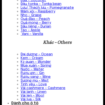
Dừa – Coconut
Đậu tonka – Tonka bean
Lựu/ Thạch lựu – Pomegranate
Mâm xôi – Raspberry
Nho – Grape
Quả đào – Peach
Quả mọng – Berry
Sầu riêng – Durian
Táo – Apple
`Vani – Vanilla
Khác - Others
Đại dương – Ocean
Kem – Cream
Kỳ quan – Wonder
Mùa xuân – Spring
Nước – Water
Rượu gin – Gin
Rượu vang – Wine
Sương mù – Mist
Tình yêu – Love
Vải cashmere – Cashmere
Vải lanh – Linen
Vải len – Wool
Vải lụa – Silk
Dành cho ô tô