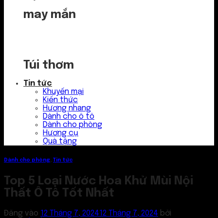
may mắn
Túi thơm
Tin tức
Khuyến mại
Kiến thức
Hương nhang
Dành cho ô tô
Dành cho phòng
Hương cụ
Quà tặng
Dành cho phòng
,
Tin tức
Top 5 Loại Nước Hoa Khử Mùi Nội
Thất Ô Tô Tốt Nhất
Đăng vào
12 Tháng 7, 2024
12 Tháng 7, 2024
bởi