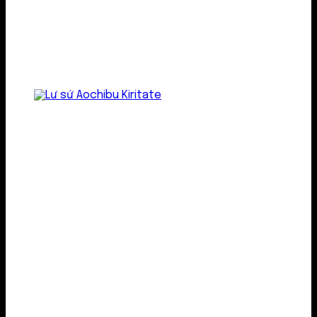
Lư gốm sứ