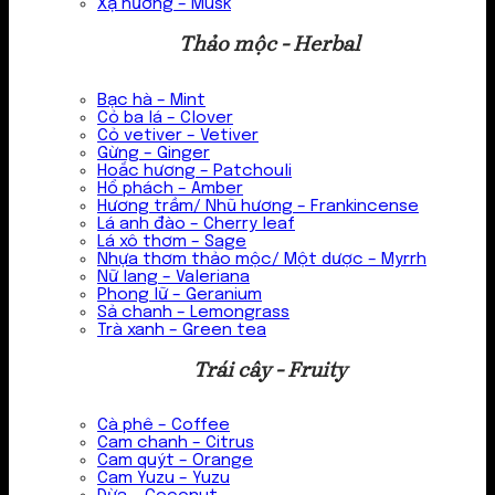
Xạ hương – Musk
Thảo mộc - Herbal
Bạc hà – Mint
Cỏ ba lá – Clover
Cỏ vetiver – Vetiver
Gừng – Ginger
Hoắc hương – Patchouli
Hổ phách – Amber
Hương trầm/ Nhũ hương – Frankincense
Lá anh đào – Cherry leaf
Lá xô thơm – Sage
Nhựa thơm thảo mộc/ Một dược – Myrrh
Nữ lang – Valeriana
Phong lữ – Geranium
Sả chanh – Lemongrass
Trà xanh – Green tea
Trái cây - Fruity
Cà phê – Coffee
Cam chanh – Citrus
Cam quýt – Orange
Cam Yuzu – Yuzu