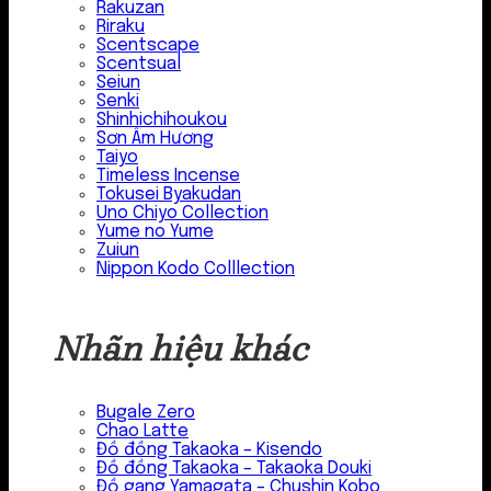
Rakuzan
Riraku
Scentscape
Scentsual
Seiun
Senki
Shinhichihoukou
Sơn Âm Hương
Taiyo
Timeless Incense
Tokusei Byakudan
Uno Chiyo Collection
Yume no Yume
Zuiun
Nippon Kodo Colllection
Nhãn hiệu khác
Bugale Zero
Chao Latte
Đồ đồng Takaoka – Kisendo
Đồ đồng Takaoka – Takaoka Douki
Đồ gang Yamagata – Chushin Kobo