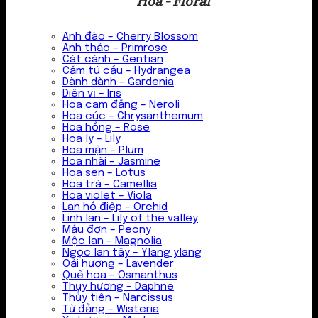
Hoa - Floral
Anh đào – Cherry Blossom
Anh thảo – Primrose
Cát cánh – Gentian
Cẩm tú cầu – Hydrangea
Dành dành – Gardenia
Diên vĩ – Iris
Hoa cam đắng – Neroli
Hoa cúc – Chrysanthemum
Hoa hồng – Rose
Hoa ly – Lily
Hoa mận – Plum
Hoa nhài – Jasmine
Hoa sen – Lotus
Hoa trà – Camellia
Hoa violet – Viola
Lan hồ điệp – Orchid
Linh lan – Lily of the valley
Mẫu đơn – Peony
Mộc lan – Magnolia
Ngọc lan tây – Ylang ylang
Oải hương – Lavender
Quế hoa – Osmanthus
Thụy hương – Daphne
Thủy tiên – Narcissus
Tử đằng – Wisteria