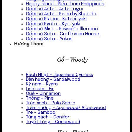
Happy Island – Nến thơm Philippines
Gốm sứ Arita – Arita Togei
Gốm sứ Arita – Kisen by Shobido
Gốm sứ Kutani – Kutani-yaki
Gốm sứ Kyoto – Kyo-yaki
Gốm sứ Mino – Kawaii Colllection
Gốm sứ Seto – Craftsman House
Gốm sứ Seto – Yukari
Hương thơm
Gỗ – Woody
Bách Nhật – Japanese Cypress
Đàn hương – Sandalwood
Kỳ nam – Kyara
Linh sam – Fir
Quế – Cinnamon
Thông – Pine
Trắc xanh – Palo Santo
Trầm hương – Agarwood/ Aloeswood
Tre – Bamboo
Tùng bách – Conifer
Tuyết tùng – Cedarwood