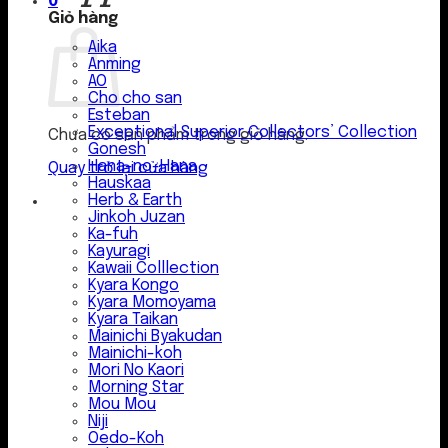
0
Giỏ hàng
Aika
Anming
AO
Cho cho san
Esteban
Exceptional Superior Collectors’ Collection
Chưa có sản phẩm trong giỏ hàng.
Gonesh
Hana-no-Hana
Quay trở lại cửa hàng
Hauskaa
Herb & Earth
Jinkoh Juzan
Ka-fuh
Kayuragi
Kawaii Colllection
Kyara Kongo
Kyara Momoyama
Kyara Taikan
Mainichi Byakudan
Mainichi-koh
Mori No Kaori
Morning Star
Mou Mou
Niji
Oedo-Koh