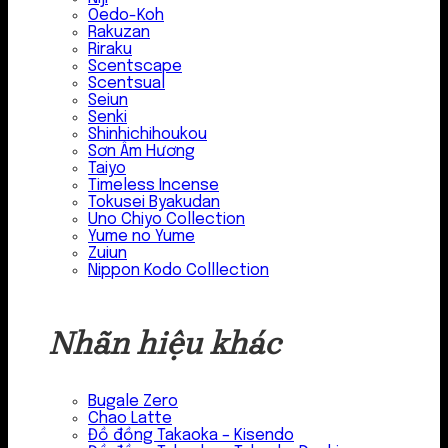
Oedo-Koh
Rakuzan
Riraku
Scentscape
Scentsual
Seiun
Senki
Shinhichihoukou
Sơn Âm Hương
Taiyo
Timeless Incense
Tokusei Byakudan
Uno Chiyo Collection
Yume no Yume
Zuiun
Nippon Kodo Colllection
Nhãn hiệu khác
Bugale Zero
Chao Latte
Đồ đồng Takaoka – Kisendo