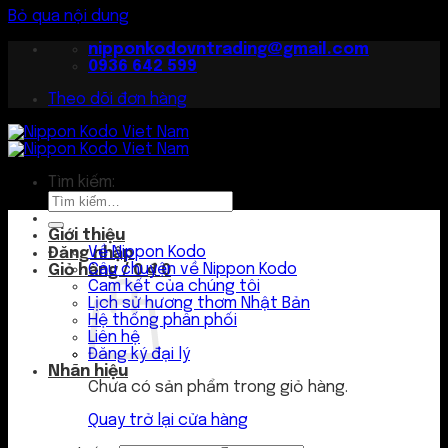
Bỏ qua nội dung
nipponkodovntrading@gmail.com
0936 642 599
Theo dõi đơn hàng
Tìm kiếm:
Giới thiệu
Về Nippon Kodo
Đăng nhập
Câu chuyện về Nippon Kodo
Giỏ hàng /
0
₫
0
Cam kết của chúng tôi
Lịch sử hương thơm Nhật Bản
Hệ thống phân phối
Liên hệ
Đăng ký đại lý
Nhãn hiệu
Chưa có sản phẩm trong giỏ hàng.
Quay trở lại cửa hàng