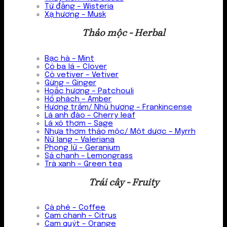
Tử đằng – Wisteria
Xạ hương – Musk
Thảo mộc - Herbal
Bạc hà – Mint
Cỏ ba lá – Clover
Cỏ vetiver – Vetiver
Gừng – Ginger
Hoắc hương – Patchouli
Hổ phách – Amber
Hương trầm/ Nhũ hương – Frankincense
Lá anh đào – Cherry leaf
Lá xô thơm – Sage
Nhựa thơm thảo mộc/ Một dược – Myrrh
Nữ lang – Valeriana
Phong lữ – Geranium
Sả chanh – Lemongrass
Trà xanh – Green tea
Trái cây - Fruity
Cà phê – Coffee
Cam chanh – Citrus
Cam quýt – Orange