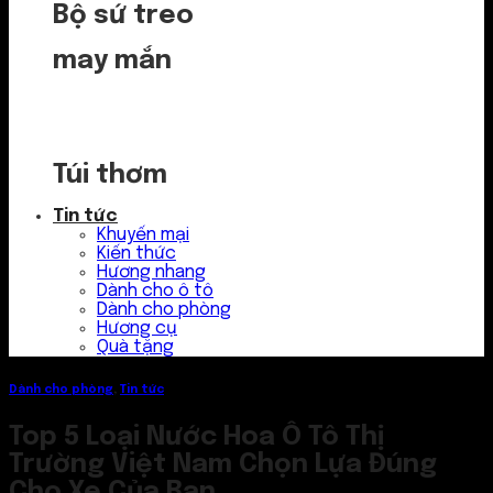
Bộ sứ treo
may mắn
Túi thơm
Tin tức
Khuyến mại
Kiến thức
Hương nhang
Dành cho ô tô
Dành cho phòng
Hương cụ
Quà tặng
Dành cho phòng
,
Tin tức
Top 5 Loại Nước Hoa Ô Tô Thị
Trường Việt Nam Chọn Lựa Đúng
Cho Xe Của Bạn