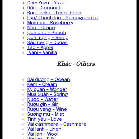
Cam Yuzu – Yuzu
Dừa – Coconut
Đậu tonka – Tonka bean
Lựu/ Thạch lựu – Pomegranate
Mâm xôi – Raspberry
Nho – Grape
Quả đào – Peach
Quả mọng – Berry
Sầu riêng – Durian
Táo – Apple
`Vani – Vanilla
Khác - Others
Đại dương – Ocean
Kem – Cream
Kỳ quan – Wonder
Mùa xuân – Spring
Nước – Water
Rượu gin – Gin
Rượu vang – Wine
Sương mù – Mist
Tình yêu – Love
Vải cashmere – Cashmere
Vải lanh – Linen
Vải len – Wool