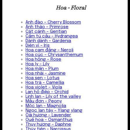
Hoa - Floral
Anh đào – Cherry Blossom
Anh thảo – Primrose
Cát cánh – Gentian
Cẩm tú cầu – Hydrangea
Dành dành – Gardenia
Diên vĩ – Iris
Hoa cam đắng – Neroli
Hoa cúc – Chrysanthemum
Hoa hồng – Rose
Hoa ly – Lily
Hoa mận – Plum
Hoa nhài – Jasmine
Hoa sen – Lotus
Hoa trà – Camellia
Hoa violet – Viola
Lan hồ điệp – Orchid
Linh lan – Lily of the valley
Mẫu đơn – Peony
Mộc lan – Magnolia
Ngọc lan tây – Ylang ylang
Oải hương – Lavender
Quế hoa – Osmanthus
Thụy hương – Daphne
Thủy tiên – Narcissus