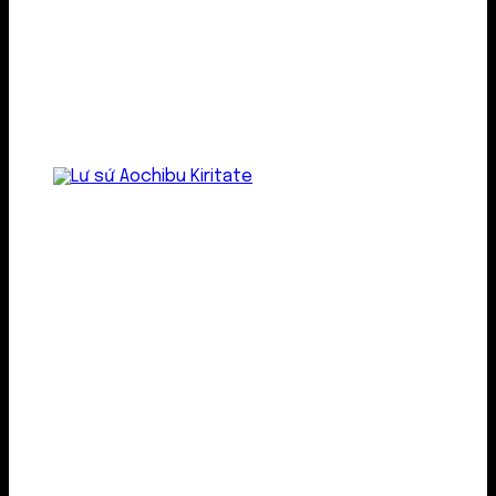
Lư gốm sứ