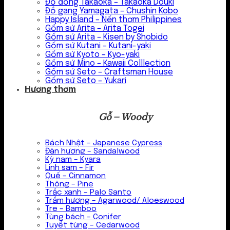
Đồ đồng Takaoka – Takaoka Douki
Đồ gang Yamagata – Chushin Kobo
Happy Island – Nến thơm Philippines
Gốm sứ Arita – Arita Togei
Gốm sứ Arita – Kisen by Shobido
Gốm sứ Kutani – Kutani-yaki
Gốm sứ Kyoto – Kyo-yaki
Gốm sứ Mino – Kawaii Colllection
Gốm sứ Seto – Craftsman House
Gốm sứ Seto – Yukari
Hương thơm
Gỗ – Woody
Bách Nhật – Japanese Cypress
Đàn hương – Sandalwood
Kỳ nam – Kyara
Linh sam – Fir
Quế – Cinnamon
Thông – Pine
Trắc xanh – Palo Santo
Trầm hương – Agarwood/ Aloeswood
Tre – Bamboo
Tùng bách – Conifer
Tuyết tùng – Cedarwood