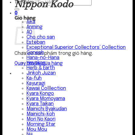
Nippon Kodo
Tìm kiếm:
0
Giỏ hàng
Aika
Anming
AO
Cho cho san
Esteban
Exceptional Superior Collectors’ Collection
Gonesh
Chưa có sản phẩm trong giỏ hàng.
Hana-no-Hana
Hauskaa
Quay trở lại cửa hàng
Herb & Earth
Jinkoh Juzan
Ka-fuh
Kayuragi
Kawaii Colllection
Kyara Kongo
Kyara Momoyama
Kyara Taikan
Mainichi Byakudan
Mainichi-koh
Mori No Kaori
Morning Star
Mou Mou
Niji