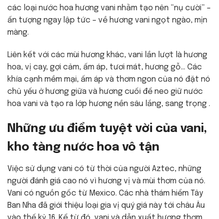
các loại nước hoa hương vani nhằm tạo nên “nụ cười” –
ấn tượng ngay lập tức – về hương vani ngọt ngào, mịn
màng.
Liên kết với các mùi hương khác, vani lần lượt là hương
hoa, vị cay, gợi cảm, ấm áp, tươi mát, hương gỗ… Các
khía cạnh mềm mại, ấm áp và thơm ngon của nó đặt nó
chủ yếu ở hương giữa và hương cuối để neo giữ nước
hoa vani và tạo ra lớp hương nền sâu lắng, sang trọng .
Những ưu điểm tuyệt vời của vani,
kho tàng nước hoa vô tận
Việc sử dụng vani có từ thời của người Aztec, những
người đánh giá cao nó vì hương vị và mùi thơm của nó.
Vani có nguồn gốc từ Mexico. Các nhà thám hiểm Tây
Ban Nha đã giới thiệu loại gia vị quý giá này tới châu Âu
vào thế kỷ 16. Kể từ đó, vani và dẫn xuất hương thơm