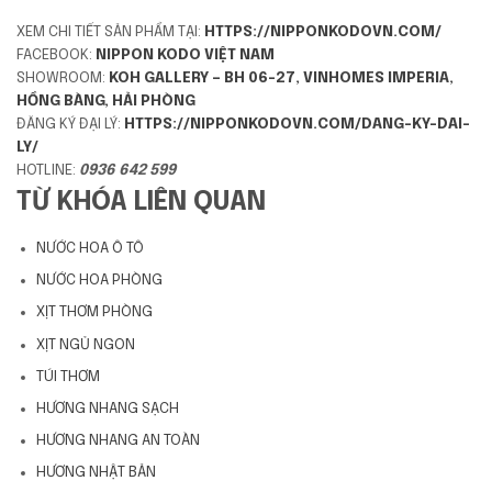
XEM CHI TIẾT SẢN PHẨM TẠI:
HTTPS://NIPPONKODOVN.COM/
FACEBOOK:
NIPPON KODO VIỆT NAM
SHOWROOM:
KOH GALLERY – BH 06-27, VINHOMES IMPERIA,
HỒNG BÀNG, HẢI PHÒNG
ĐĂNG KÝ ĐẠI LÝ:
HTTPS://NIPPONKODOVN.COM/DANG-KY-DAI-
LY/
HOTLINE:
0936 642 599
TỪ KHÓA LIÊN QUAN
NƯỚC HOA Ô TÔ
NƯỚC HOA PHÒNG
XỊT THƠM PHÒNG
XỊT NGỦ NGON
TÚI THƠM
HƯƠNG NHANG SẠCH
HƯƠNG NHANG AN TOÀN
HƯƠNG NHẬT BẢN