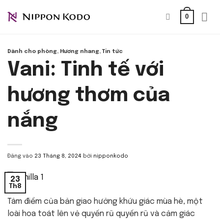
Bỏ
0
qua
nội
dung
Dành cho phòng
,
Hương nhang
,
Tin tức
Vani: Tinh tế với
hương thơm của
nắng
Đăng vào
23 Tháng 8, 2024
bởi
nipponkodo
23
Th8
Tâm điểm của bản giao hưởng khứu giác mùa hè, một
loài hoa toát lên vẻ quyến rũ quyến rũ và cảm giác