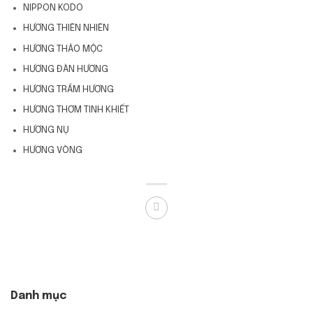
NIPPON KODO
HƯƠNG THIÊN NHIÊN
HƯƠNG THẢO MỘC
HƯƠNG ĐÀN HƯƠNG
HƯƠNG TRẦM HƯƠNG
HƯƠNG THƠM TINH KHIẾT
HƯƠNG NỤ
HƯƠNG VÒNG
Danh mục