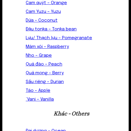
Cam quýt – Orange
Cam Yuzu – Yuzu
Dừa – Coconut
Đậu tonka – Tonka bean
Lựu/ Thạch lựu – Pomegranate
Mâm xôi – Raspberry
Nho – Grape
Quả đào – Peach
Quả mọng – Berry
Sầu riêng – Durian
Táo – Apple
`Vani – Vanilla
Khác - Others
Đại dương – Ocean