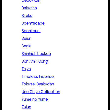
Oedo-Koh
Rakuzan
Riraku
Scentscape
Scentsual
Seiun
Senki
Shinhichihoukou
Sơn Âm Hương
Taiyo
Timeless Incense
Tokusei Byakudan
Uno Chiyo Collection
Yume no Yume
Zuiun