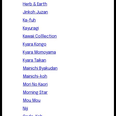
Herb & Earth
Jinkoh Juzan
Ka-fuh
Kayuragi
Kawaii Colllection
Kyara Kongo
Kyara Momoyama
Kyara Taikan
Mainichi Byakudan
Mainichi-koh
Mori No Kaori
Morning Star
Mou Mou
Niji