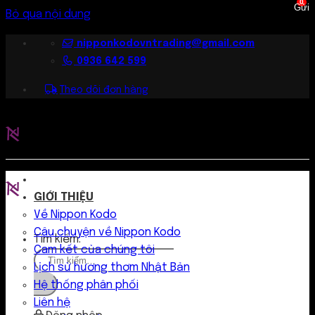
0
Bỏ qua nội dung
nipponkodovntrading@gmail.com
0936 642 599
Theo dõi đơn hàng
GIỚI THIỆU
Về Nippon Kodo
Câu chuyện về Nippon Kodo
Tìm kiếm:
Cam kết của chúng tôi
Lịch sử hương thơm Nhật Bản
Hệ thống phân phối
Liên hệ