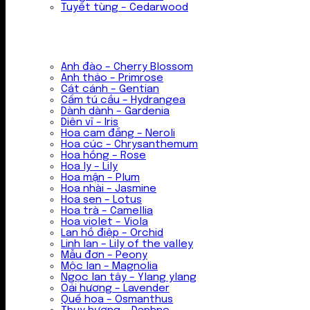
Tuyết tùng – Cedarwood
Anh đào – Cherry Blossom
Anh thảo – Primrose
Cát cánh – Gentian
Cẩm tú cầu – Hydrangea
Dành dành – Gardenia
Diên vĩ – Iris
Hoa cam đắng – Neroli
Hoa cúc – Chrysanthemum
Hoa hồng – Rose
Hoa ly – Lily
Hoa mận – Plum
Hoa nhài – Jasmine
Hoa sen – Lotus
Hoa trà – Camellia
Hoa violet – Viola
Lan hồ điệp – Orchid
Linh lan – Lily of the valley
Mẫu đơn – Peony
Mộc lan – Magnolia
Ngọc lan tây – Ylang ylang
Oải hương – Lavender
Quế hoa – Osmanthus