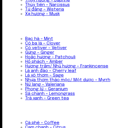
Thụy hương – Daphne
Thủy tiên – Narcissus
Tử đằng – Wisteria
Xạ hương – Musk
Bạc hà – Mint
Cỏ ba lá – Clover
Cỏ vetiver – Vetiver
Gừng – Ginger
Hoắc hương – Patchouli
Hổ phách – Amber
Hương trầm/ Nhũ hương – Frankincense
Lá anh đào – Cherry leaf
Lá xô thơm – Sage
Nhựa thơm thảo mộc/ Một dược – Myrrh
Nữ lang – Valeriana
Phong lữ – Geranium
Sả chanh – Lemongrass
Trà xanh – Green tea
Cà phê – Coffee
Cam chanh – Citrus