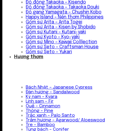
Đồ đồng Takaoka – Kisendo
Đồ đồng Takaoka – Takaoka Douki
Đồ gang Yamagata – Chushin Kobo
Happy Island – Nến thơm Philippines
Gốm sứ Arita – Arita Togei
Gốm sứ Arita – Kisen by Shobido
Gốm sứ Kutani – Kutani-yaki
Gốm sứ Kyoto – Kyo-yaki
Gốm sứ Mino – Kawaii Colllection
Gốm sứ Seto – Craftsman House
Gốm sứ Seto – Yukari
Hương thơm
Bách Nhật – Japanese Cypress
Đàn hương – Sandalwood
Kỳ nam – Kyara
Linh sam – Fir
Quế – Cinnamon
Thông – Pine
Trắc xanh – Palo Santo
Trầm hương – Agarwood/ Aloeswood
Tre – Bamboo
Tùng bách – Conifer