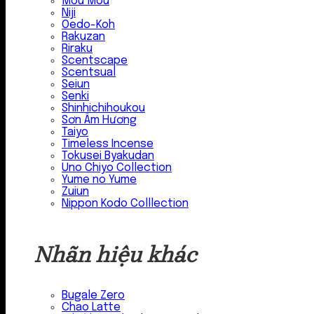
Mou Mou
Niji
Oedo-Koh
Rakuzan
Riraku
Scentscape
Scentsual
Seiun
Senki
Shinhichihoukou
Sơn Âm Hương
Taiyo
Timeless Incense
Tokusei Byakudan
Uno Chiyo Collection
Yume no Yume
Zuiun
Nippon Kodo Colllection
Nhãn hiệu khác
Bugale Zero
Chao Latte