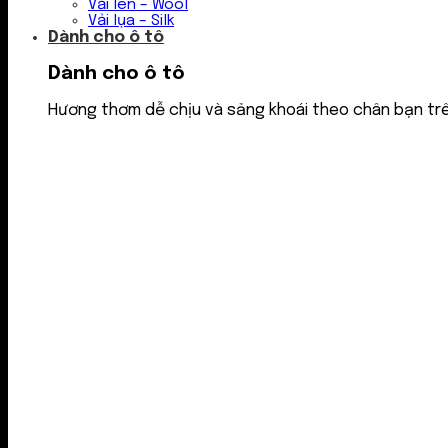
Vải len – Wool
Vải lụa – Silk
Dành cho ô tô
Dành cho ô tô
Hương thơm dễ chịu và sảng khoái theo chân bạn tr
Nước thơm