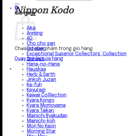
Nippon Kodo
0
Giỏ hàng
Aika
Anming
AO
Cho cho san
Esteban
Chưa có sản phẩm trong giỏ hàng.
Exceptional Superior Collectors’ Collection
Quay trở lại cửa hàng
Gonesh
Hana-no-Hana
Hauskaa
Herb & Earth
Jinkoh Juzan
Ka-fuh
Kayuragi
Kawaii Colllection
Kyara Kongo
Kyara Momoyama
Kyara Taikan
Mainichi Byakudan
Mainichi-koh
Mori No Kaori
Morning Star