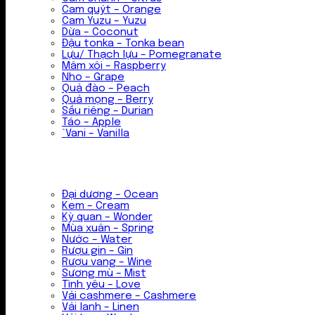
Cam quýt – Orange
Cam Yuzu – Yuzu
Dừa – Coconut
Đậu tonka – Tonka bean
Lựu/ Thạch lựu – Pomegranate
Mâm xôi – Raspberry
Nho – Grape
Quả đào – Peach
Quả mọng – Berry
Sầu riêng – Durian
Táo – Apple
`Vani – Vanilla
Đại dương – Ocean
Kem – Cream
Kỳ quan – Wonder
Mùa xuân – Spring
Nước – Water
Rượu gin – Gin
Rượu vang – Wine
Sương mù – Mist
Tình yêu – Love
Vải cashmere – Cashmere
Vải lanh – Linen