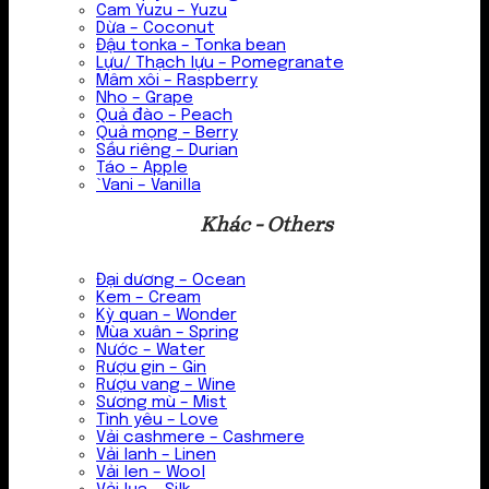
Cam Yuzu – Yuzu
Dừa – Coconut
Đậu tonka – Tonka bean
Lựu/ Thạch lựu – Pomegranate
Mâm xôi – Raspberry
Nho – Grape
Quả đào – Peach
Quả mọng – Berry
Sầu riêng – Durian
Táo – Apple
`Vani – Vanilla
Khác - Others
Đại dương – Ocean
Kem – Cream
Kỳ quan – Wonder
Mùa xuân – Spring
Nước – Water
Rượu gin – Gin
Rượu vang – Wine
Sương mù – Mist
Tình yêu – Love
Vải cashmere – Cashmere
Vải lanh – Linen
Vải len – Wool