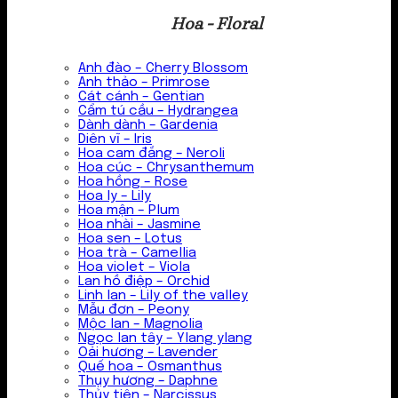
Hoa - Floral
Anh đào – Cherry Blossom
Anh thảo – Primrose
Cát cánh – Gentian
Cẩm tú cầu – Hydrangea
Dành dành – Gardenia
Diên vĩ – Iris
Hoa cam đắng – Neroli
Hoa cúc – Chrysanthemum
Hoa hồng – Rose
Hoa ly – Lily
Hoa mận – Plum
Hoa nhài – Jasmine
Hoa sen – Lotus
Hoa trà – Camellia
Hoa violet – Viola
Lan hồ điệp – Orchid
Linh lan – Lily of the valley
Mẫu đơn – Peony
Mộc lan – Magnolia
Ngọc lan tây – Ylang ylang
Oải hương – Lavender
Quế hoa – Osmanthus
Thụy hương – Daphne
Thủy tiên – Narcissus