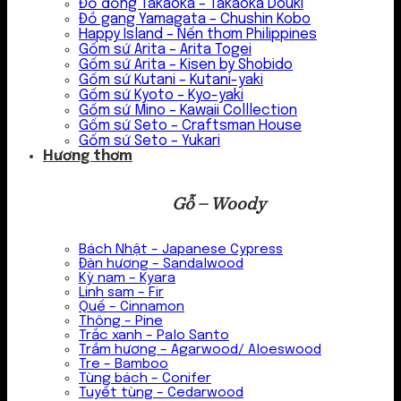
Đồ đồng Takaoka – Takaoka Douki
Đồ gang Yamagata – Chushin Kobo
Happy Island – Nến thơm Philippines
Gốm sứ Arita – Arita Togei
Gốm sứ Arita – Kisen by Shobido
Gốm sứ Kutani – Kutani-yaki
Gốm sứ Kyoto – Kyo-yaki
Gốm sứ Mino – Kawaii Colllection
Gốm sứ Seto – Craftsman House
Gốm sứ Seto – Yukari
Hương thơm
Gỗ – Woody
Bách Nhật – Japanese Cypress
Đàn hương – Sandalwood
Kỳ nam – Kyara
Linh sam – Fir
Quế – Cinnamon
Thông – Pine
Trắc xanh – Palo Santo
Trầm hương – Agarwood/ Aloeswood
Tre – Bamboo
Tùng bách – Conifer
Tuyết tùng – Cedarwood