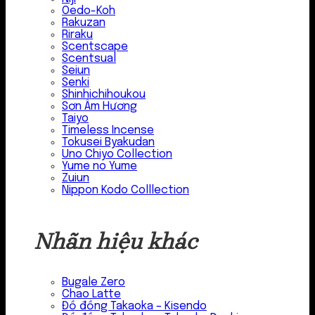
Oedo-Koh
Rakuzan
Riraku
Scentscape
Scentsual
Seiun
Senki
Shinhichihoukou
Sơn Âm Hương
Taiyo
Timeless Incense
Tokusei Byakudan
Uno Chiyo Collection
Yume no Yume
Zuiun
Nippon Kodo Colllection
Nhãn hiệu khác
Bugale Zero
Chao Latte
Đồ đồng Takaoka – Kisendo