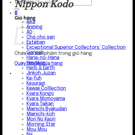
Nippon Kodo
Tìm kiếm:
0
Giỏ hàng
Aika
Anming
AO
Cho cho san
Esteban
Exceptional Superior Collectors’ Collection
Gonesh
Chưa có sản phẩm trong giỏ hàng.
Hana-no-Hana
Hauskaa
Quay trở lại cửa hàng
Herb & Earth
Jinkoh Juzan
Ka-fuh
Kayuragi
Kawaii Colllection
Kyara Kongo
Kyara Momoyama
Kyara Taikan
Mainichi Byakudan
Mainichi-koh
Mori No Kaori
Morning Star
Mou Mou
Niji