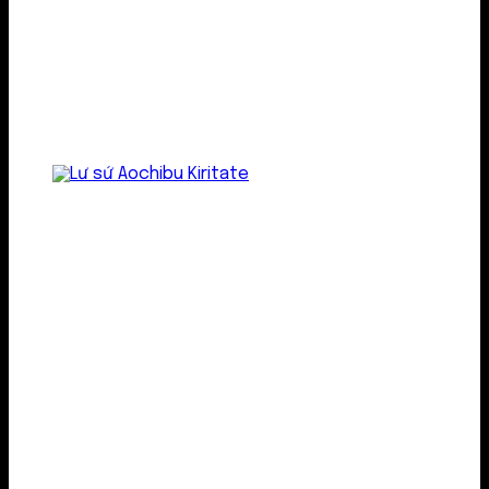
Lư gốm sứ