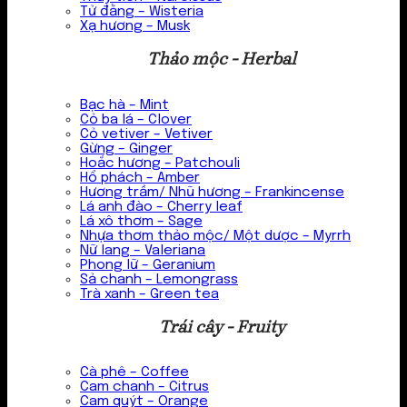
Tử đằng – Wisteria
Xạ hương – Musk
Thảo mộc - Herbal
Bạc hà – Mint
Cỏ ba lá – Clover
Cỏ vetiver – Vetiver
Gừng – Ginger
Hoắc hương – Patchouli
Hổ phách – Amber
Hương trầm/ Nhũ hương – Frankincense
Lá anh đào – Cherry leaf
Lá xô thơm – Sage
Nhựa thơm thảo mộc/ Một dược – Myrrh
Nữ lang – Valeriana
Phong lữ – Geranium
Sả chanh – Lemongrass
Trà xanh – Green tea
Trái cây - Fruity
Cà phê – Coffee
Cam chanh – Citrus
Cam quýt – Orange