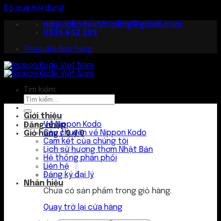
Bỏ qua nội dung
nipponkodovntrading@gmail.com
0936 642 599
Theo dõi đơn hàng
Tìm kiếm:
Giới thiệu
Về Nippon Kodo
Đăng nhập
Câu chuyện về Nippon Kodo
Giỏ hàng /
0
₫
0
Cam kết của chúng tôi
Lịch sử hương thơm Nhật Bản
Hệ thống phân phối
Liên hệ
Đăng ký đại lý
Nhãn hiệu
Chưa có sản phẩm trong giỏ hàng.
Quay trở lại cửa hàng