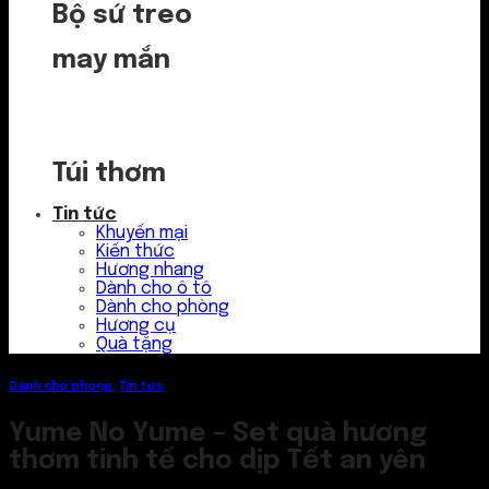
Bộ sứ treo
may mắn
Túi thơm
Tin tức
Khuyến mại
Kiến thức
Hương nhang
Dành cho ô tô
Dành cho phòng
Hương cụ
Quà tặng
Dành cho phòng
,
Tin tức
Yume No Yume – Set quà hương
thơm tinh tế cho dịp Tết an yên