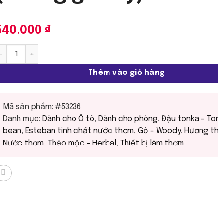
540.000
₫
steban - Tinh chất nước thơm | Teck et Tonka (Hương gỗ ca
Thêm vào giỏ hàng
Mã sản phẩm:
#53236
Danh mục:
Dành cho Ô tô
,
Dành cho phòng
,
Đậu tonka - To
bean
,
Esteban tinh chất nước thơm
,
Gỗ - Woody
,
Hương t
Nước thơm
,
Thảo mộc - Herbal
,
Thiết bị làm thơm