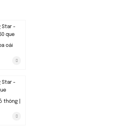
oa oải
ỗ thông |