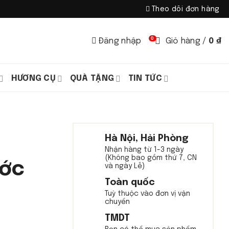
Theo dõi đơn hàng
0
Đăng nhập
Giỏ hàng /
0
₫
HƯƠNG CỤ
QUÀ TẶNG
TIN TỨC
Hà Nội, Hải Phòng
Nhận hàng từ 1-3 ngày
(Không bao gồm thứ 7, CN
ước
và ngày Lễ)
Toàn quốc
Tuỳ thuộc vào đơn vị vận
chuyển
TMDT