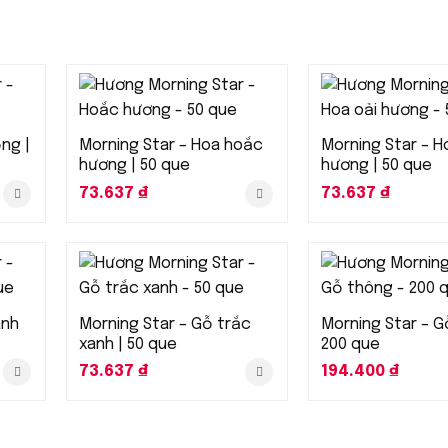
ng |
Morning Star – Hoa hoắc
Morning Star – H
hương | 50 que
hương | 50 que
73.637
₫
73.637
₫
ành
Morning Star – Gỗ trắc
Morning Star – G
xanh | 50 que
200 que
73.637
₫
194.400
₫