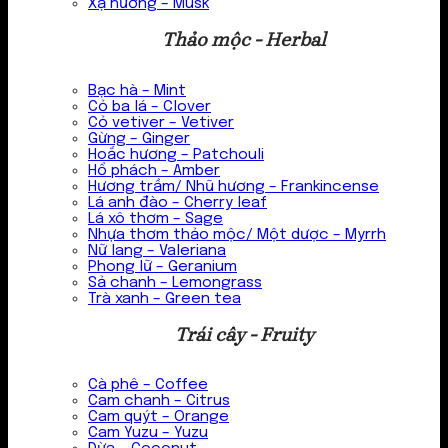
Xạ hương – Musk
Thảo mộc - Herbal
Bạc hà – Mint
Cỏ ba lá – Clover
Cỏ vetiver – Vetiver
Gừng – Ginger
Hoắc hương – Patchouli
Hổ phách – Amber
Hương trầm/ Nhũ hương – Frankincense
Lá anh đào – Cherry leaf
Lá xô thơm – Sage
Nhựa thơm thảo mộc/ Một dược – Myrrh
Nữ lang – Valeriana
Phong lữ – Geranium
Sả chanh – Lemongrass
Trà xanh – Green tea
Trái cây - Fruity
Cà phê – Coffee
Cam chanh – Citrus
Cam quýt – Orange
Cam Yuzu – Yuzu