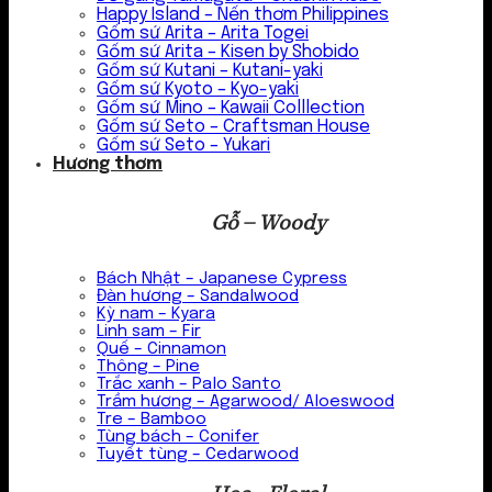
Happy Island – Nến thơm Philippines
Gốm sứ Arita – Arita Togei
Gốm sứ Arita – Kisen by Shobido
Gốm sứ Kutani – Kutani-yaki
Gốm sứ Kyoto – Kyo-yaki
Gốm sứ Mino – Kawaii Colllection
Gốm sứ Seto – Craftsman House
Gốm sứ Seto – Yukari
Hương thơm
Gỗ – Woody
Bách Nhật – Japanese Cypress
Đàn hương – Sandalwood
Kỳ nam – Kyara
Linh sam – Fir
Quế – Cinnamon
Thông – Pine
Trắc xanh – Palo Santo
Trầm hương – Agarwood/ Aloeswood
Tre – Bamboo
Tùng bách – Conifer
Tuyết tùng – Cedarwood