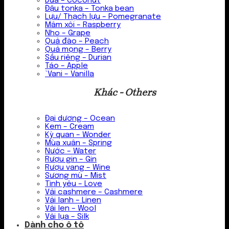
Dừa – Coconut
Đậu tonka – Tonka bean
Lựu/ Thạch lựu – Pomegranate
Mâm xôi – Raspberry
Nho – Grape
Quả đào – Peach
Quả mọng – Berry
Sầu riêng – Durian
Táo – Apple
`Vani – Vanilla
Khác - Others
Đại dương – Ocean
Kem – Cream
Kỳ quan – Wonder
Mùa xuân – Spring
Nước – Water
Rượu gin – Gin
Rượu vang – Wine
Sương mù – Mist
Tình yêu – Love
Vải cashmere – Cashmere
Vải lanh – Linen
Vải len – Wool
Vải lụa – Silk
Dành cho ô tô