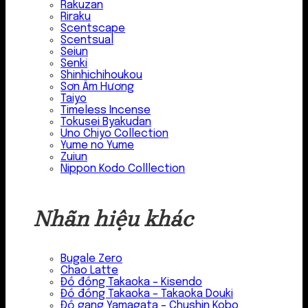
Rakuzan
Riraku
Scentscape
Scentsual
Seiun
Senki
Shinhichihoukou
Sơn Âm Hương
Taiyo
Timeless Incense
Tokusei Byakudan
Uno Chiyo Collection
Yume no Yume
Zuiun
Nippon Kodo Colllection
Nhãn hiệu khác
Bugale Zero
Chao Latte
Đồ đồng Takaoka – Kisendo
Đồ đồng Takaoka – Takaoka Douki
Đồ gang Yamagata – Chushin Kobo