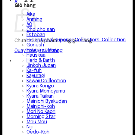
0
Giỏ hàng
Aika
Anming
AO
Cho cho san
Esteban
Exceptional Superior Collectors’ Collection
Chưa có sản phẩm trong giỏ hàng.
Gonesh
Hana-no-Hana
Quay trở lại cửa hàng
Hauskaa
Herb & Earth
Jinkoh Juzan
Ka-fuh
Kayuragi
Kawaii Colllection
Kyara Kongo
Kyara Momoyama
Kyara Taikan
Mainichi Byakudan
Mainichi-koh
Mori No Kaori
Morning Star
Mou Mou
Niji
Oedo-Koh