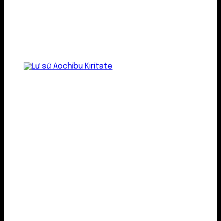
Lư gốm sứ