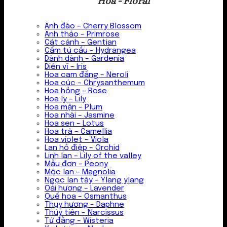
Hoa - Floral
Anh đào – Cherry Blossom
Anh thảo – Primrose
Cát cánh – Gentian
Cẩm tú cầu – Hydrangea
Dành dành – Gardenia
Diên vĩ – Iris
Hoa cam đắng – Neroli
Hoa cúc – Chrysanthemum
Hoa hồng – Rose
Hoa ly – Lily
Hoa mận – Plum
Hoa nhài – Jasmine
Hoa sen – Lotus
Hoa trà – Camellia
Hoa violet – Viola
Lan hồ điệp – Orchid
Linh lan – Lily of the valley
Mẫu đơn – Peony
Mộc lan – Magnolia
Ngọc lan tây – Ylang ylang
Oải hương – Lavender
Quế hoa – Osmanthus
Thụy hương – Daphne
Thủy tiên – Narcissus
Tử đằng – Wisteria