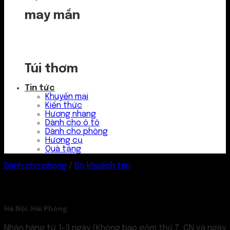
may mắn
Túi thơm
Tin tức
Khuyến mại
Kiến thức
Hương nhang
Dành cho ô tô
Dành cho phòng
Hương cụ
Quà tặng
Dành cho phòng
/
Bộ khuếch tán
Hà Nội, Hải Phòng
Nhận hàng từ 1-3 ngày (Không bao gồm thứ 7, CN và ngày