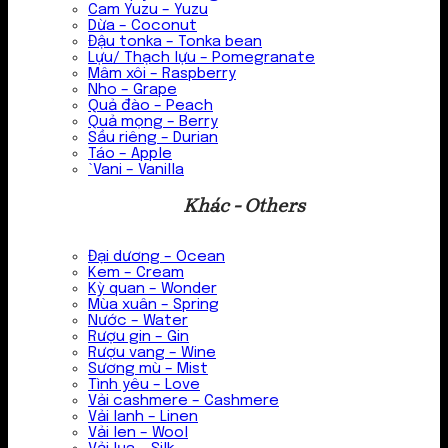
Cam Yuzu – Yuzu
Dừa – Coconut
Đậu tonka – Tonka bean
Lựu/ Thạch lựu – Pomegranate
Mâm xôi – Raspberry
Nho – Grape
Quả đào – Peach
Quả mọng – Berry
Sầu riêng – Durian
Táo – Apple
`Vani – Vanilla
Khác - Others
Đại dương – Ocean
Kem – Cream
Kỳ quan – Wonder
Mùa xuân – Spring
Nước – Water
Rượu gin – Gin
Rượu vang – Wine
Sương mù – Mist
Tình yêu – Love
Vải cashmere – Cashmere
Vải lanh – Linen
Vải len – Wool