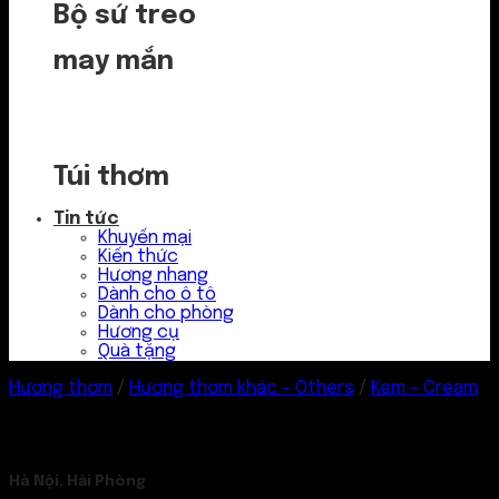
Bộ sứ treo
may mắn
Túi thơm
Tin tức
Khuyến mại
Kiến thức
Hương nhang
Dành cho ô tô
Dành cho phòng
Hương cụ
Quà tặng
Hương thơm
/
Hương thơm khác - Others
/
Kem - Cream
Hà Nội, Hải Phòng