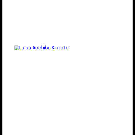
Lư gốm sứ