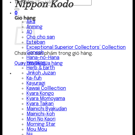
Nippon Kodo
Tìm kiếm:
0
Giỏ hàng
Aika
Anming
AO
Cho cho san
Esteban
Exceptional Superior Collectors’ Collection
Gonesh
Chưa có sản phẩm trong giỏ hàng.
Hana-no-Hana
Hauskaa
Quay trở lại cửa hàng
Herb & Earth
Jinkoh Juzan
Ka-fuh
Kayuragi
Kawaii Colllection
Kyara Kongo
Kyara Momoyama
Kyara Taikan
Mainichi Byakudan
Mainichi-koh
Mori No Kaori
Morning Star
Mou Mou
Niji