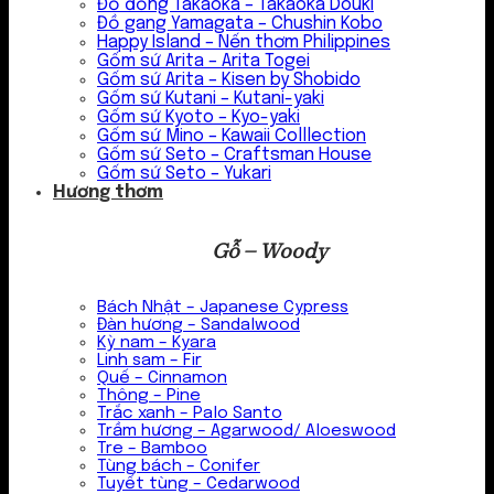
Đồ đồng Takaoka – Takaoka Douki
Đồ gang Yamagata – Chushin Kobo
Happy Island – Nến thơm Philippines
Gốm sứ Arita – Arita Togei
Gốm sứ Arita – Kisen by Shobido
Gốm sứ Kutani – Kutani-yaki
Gốm sứ Kyoto – Kyo-yaki
Gốm sứ Mino – Kawaii Colllection
Gốm sứ Seto – Craftsman House
Gốm sứ Seto – Yukari
Hương thơm
Gỗ – Woody
Bách Nhật – Japanese Cypress
Đàn hương – Sandalwood
Kỳ nam – Kyara
Linh sam – Fir
Quế – Cinnamon
Thông – Pine
Trắc xanh – Palo Santo
Trầm hương – Agarwood/ Aloeswood
Tre – Bamboo
Tùng bách – Conifer
Tuyết tùng – Cedarwood