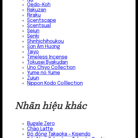
Oedo-Koh
Rakuzan
Riraku
Scentscape
Scentsual
Seiun
Senki
Shinhichihoukou
Sơn Âm Hương
Taiyo
Timeless Incense
Tokusei Byakudan
Uno Chiyo Collection
Yume no Yume
Zuiun
Nippon Kodo Colllection
Nhãn hiệu khác
Bugale Zero
Chao Latte
Đồ đồng Takaoka – Kisendo