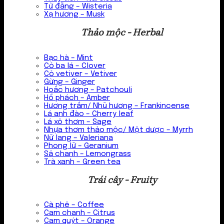
Tử đằng – Wisteria
Xạ hương – Musk
Thảo mộc - Herbal
Bạc hà – Mint
Cỏ ba lá – Clover
Cỏ vetiver – Vetiver
Gừng – Ginger
Hoắc hương – Patchouli
Hổ phách – Amber
Hương trầm/ Nhũ hương – Frankincense
Lá anh đào – Cherry leaf
Lá xô thơm – Sage
Nhựa thơm thảo mộc/ Một dược – Myrrh
Nữ lang – Valeriana
Phong lữ – Geranium
Sả chanh – Lemongrass
Trà xanh – Green tea
Trái cây - Fruity
Cà phê – Coffee
Cam chanh – Citrus
Cam quýt – Orange