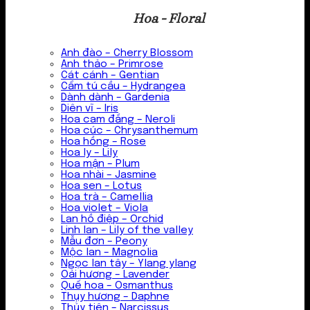
Hoa - Floral
Anh đào – Cherry Blossom
Anh thảo – Primrose
Cát cánh – Gentian
Cẩm tú cầu – Hydrangea
Dành dành – Gardenia
Diên vĩ – Iris
Hoa cam đắng – Neroli
Hoa cúc – Chrysanthemum
Hoa hồng – Rose
Hoa ly – Lily
Hoa mận – Plum
Hoa nhài – Jasmine
Hoa sen – Lotus
Hoa trà – Camellia
Hoa violet – Viola
Lan hồ điệp – Orchid
Linh lan – Lily of the valley
Mẫu đơn – Peony
Mộc lan – Magnolia
Ngọc lan tây – Ylang ylang
Oải hương – Lavender
Quế hoa – Osmanthus
Thụy hương – Daphne
Thủy tiên – Narcissus