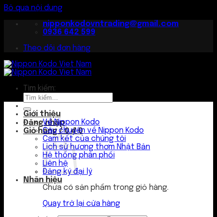
Bỏ qua nội dung
nipponkodovntrading@gmail.com
0936 642 599
Theo dõi đơn hàng
Tìm kiếm:
Giới thiệu
Về Nippon Kodo
Đăng nhập
Câu chuyện về Nippon Kodo
Giỏ hàng /
0
₫
0
Cam kết của chúng tôi
Lịch sử hương thơm Nhật Bản
Hệ thống phân phối
Liên hệ
Đăng ký đại lý
Nhãn hiệu
Chưa có sản phẩm trong giỏ hàng.
Quay trở lại cửa hàng