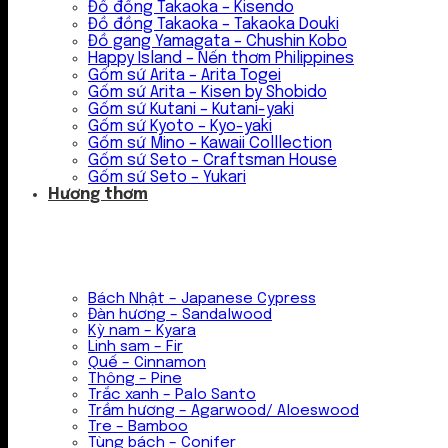
Đồ đồng Takaoka – Kisendo
Đồ đồng Takaoka – Takaoka Douki
Đồ gang Yamagata – Chushin Kobo
Happy Island – Nến thơm Philippines
Gốm sứ Arita – Arita Togei
Gốm sứ Arita – Kisen by Shobido
Gốm sứ Kutani – Kutani-yaki
Gốm sứ Kyoto – Kyo-yaki
Gốm sứ Mino – Kawaii Colllection
Gốm sứ Seto – Craftsman House
Gốm sứ Seto – Yukari
Hương thơm
Bách Nhật – Japanese Cypress
Đàn hương – Sandalwood
Kỳ nam – Kyara
Linh sam – Fir
Quế – Cinnamon
Thông – Pine
Trắc xanh – Palo Santo
Trầm hương – Agarwood/ Aloeswood
Tre – Bamboo
Tùng bách – Conifer