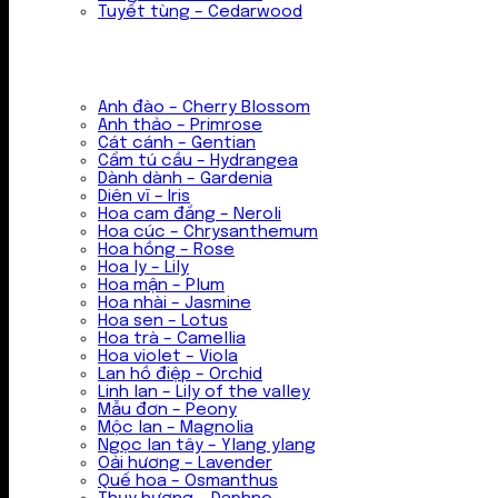
Tuyết tùng – Cedarwood
Anh đào – Cherry Blossom
Anh thảo – Primrose
Cát cánh – Gentian
Cẩm tú cầu – Hydrangea
Dành dành – Gardenia
Diên vĩ – Iris
Hoa cam đắng – Neroli
Hoa cúc – Chrysanthemum
Hoa hồng – Rose
Hoa ly – Lily
Hoa mận – Plum
Hoa nhài – Jasmine
Hoa sen – Lotus
Hoa trà – Camellia
Hoa violet – Viola
Lan hồ điệp – Orchid
Linh lan – Lily of the valley
Mẫu đơn – Peony
Mộc lan – Magnolia
Ngọc lan tây – Ylang ylang
Oải hương – Lavender
Quế hoa – Osmanthus