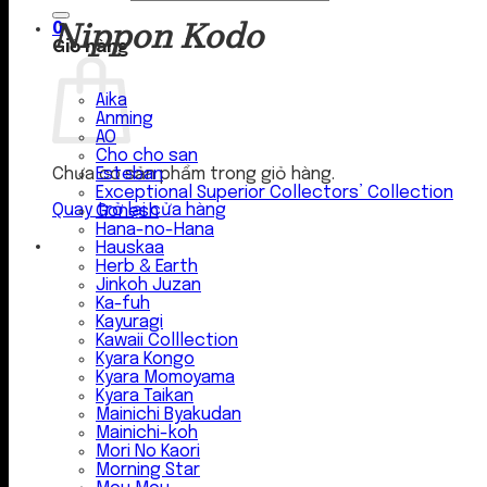
Nippon Kodo
0
Giỏ hàng
Aika
Anming
AO
Cho cho san
Esteban
Chưa có sản phẩm trong giỏ hàng.
Exceptional Superior Collectors’ Collection
Quay trở lại cửa hàng
Gonesh
Hana-no-Hana
Hauskaa
Herb & Earth
Jinkoh Juzan
Ka-fuh
Kayuragi
Kawaii Colllection
Kyara Kongo
Kyara Momoyama
Kyara Taikan
Mainichi Byakudan
Mainichi-koh
Mori No Kaori
Morning Star