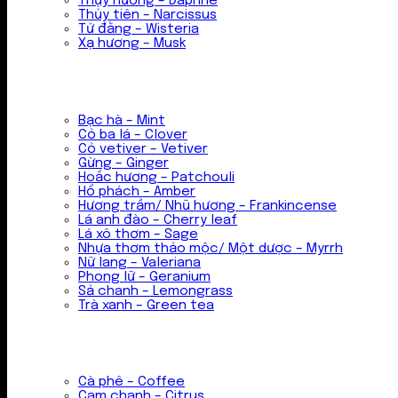
Thụy hương – Daphne
Thủy tiên – Narcissus
Tử đằng – Wisteria
Xạ hương – Musk
Bạc hà – Mint
Cỏ ba lá – Clover
Cỏ vetiver – Vetiver
Gừng – Ginger
Hoắc hương – Patchouli
Hổ phách – Amber
Hương trầm/ Nhũ hương – Frankincense
Lá anh đào – Cherry leaf
Lá xô thơm – Sage
Nhựa thơm thảo mộc/ Một dược – Myrrh
Nữ lang – Valeriana
Phong lữ – Geranium
Sả chanh – Lemongrass
Trà xanh – Green tea
Cà phê – Coffee
Cam chanh – Citrus