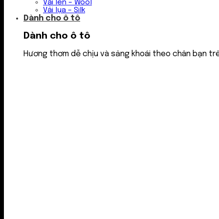
Vải len – Wool
Vải lụa – Silk
Dành cho ô tô
Dành cho ô tô
Hương thơm dễ chịu và sảng khoái theo chân bạn tr
Nước thơm