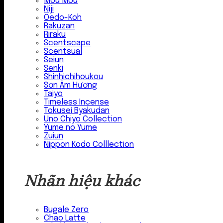
Mou Mou
Niji
Oedo-Koh
Rakuzan
Riraku
Scentscape
Scentsual
Seiun
Senki
Shinhichihoukou
Sơn Âm Hương
Taiyo
Timeless Incense
Tokusei Byakudan
Uno Chiyo Collection
Yume no Yume
Zuiun
Nippon Kodo Colllection
Nhãn hiệu khác
Bugale Zero
Chao Latte