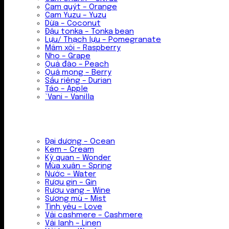
Cam quýt – Orange
Cam Yuzu – Yuzu
Dừa – Coconut
Đậu tonka – Tonka bean
Lựu/ Thạch lựu – Pomegranate
Mâm xôi – Raspberry
Nho – Grape
Quả đào – Peach
Quả mọng – Berry
Sầu riêng – Durian
Táo – Apple
`Vani – Vanilla
Đại dương – Ocean
Kem – Cream
Kỳ quan – Wonder
Mùa xuân – Spring
Nước – Water
Rượu gin – Gin
Rượu vang – Wine
Sương mù – Mist
Tình yêu – Love
Vải cashmere – Cashmere
Vải lanh – Linen