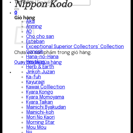
Nippon Kodo
Tìm kiếm:
0
Giỏ hàng
Aika
Anming
AO
Cho cho san
Esteban
Exceptional Superior Collectors’ Collection
Gonesh
Chưa có sản phẩm trong giỏ hàng.
Hana-no-Hana
Hauskaa
Quay trở lại cửa hàng
Herb & Earth
Jinkoh Juzan
Ka-fuh
Kayuragi
Kawaii Colllection
Kyara Kongo
Kyara Momoyama
Kyara Taikan
Mainichi Byakudan
Mainichi-koh
Mori No Kaori
Morning Star
Mou Mou
Niji