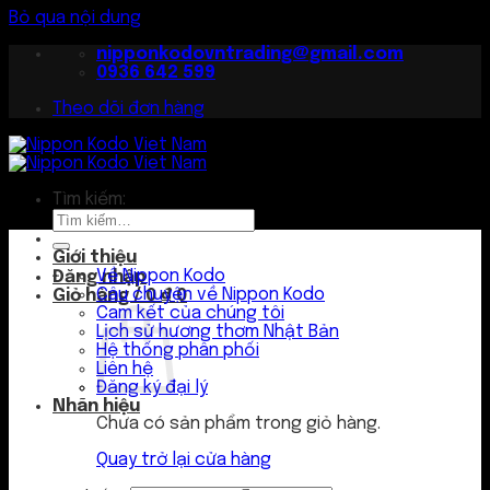
Bỏ qua nội dung
nipponkodovntrading@gmail.com
0936 642 599
Theo dõi đơn hàng
Tìm kiếm:
Giới thiệu
Về Nippon Kodo
Đăng nhập
Câu chuyện về Nippon Kodo
Giỏ hàng /
0
₫
0
Cam kết của chúng tôi
Lịch sử hương thơm Nhật Bản
Hệ thống phân phối
Liên hệ
Đăng ký đại lý
Nhãn hiệu
Chưa có sản phẩm trong giỏ hàng.
Quay trở lại cửa hàng