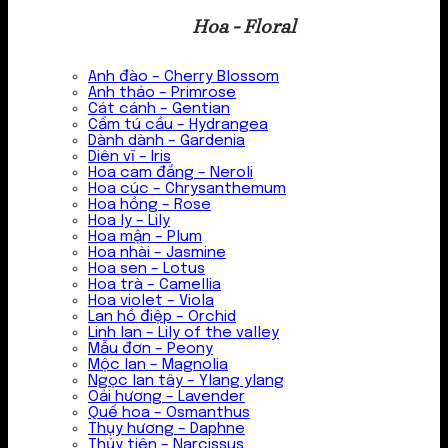
Hoa - Floral
Anh đào – Cherry Blossom
Anh thảo – Primrose
Cát cánh – Gentian
Cẩm tú cầu – Hydrangea
Dành dành – Gardenia
Diên vĩ – Iris
Hoa cam đắng – Neroli
Hoa cúc – Chrysanthemum
Hoa hồng – Rose
Hoa ly – Lily
Hoa mận – Plum
Hoa nhài – Jasmine
Hoa sen – Lotus
Hoa trà – Camellia
Hoa violet – Viola
Lan hồ điệp – Orchid
Linh lan – Lily of the valley
Mẫu đơn – Peony
Mộc lan – Magnolia
Ngọc lan tây – Ylang ylang
Oải hương – Lavender
Quế hoa – Osmanthus
Thụy hương – Daphne
Thủy tiên – Narcissus