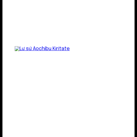
Lư gốm sứ