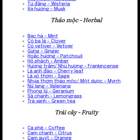
Tử đằng – Wisteria
Xạ hương – Musk
Thảo mộc - Herbal
Bạc hà – Mint
Cỏ ba lá – Clover
Cỏ vetiver – Vetiver
Gừng – Ginger
Hoắc hương – Patchouli
Hổ phách – Amber
Hương trầm/ Nhũ hương – Frankincense
Lá anh đào – Cherry leaf
Lá xô thơm – Sage
Nhựa thơm thảo mộc/ Một dược – Myrrh
Nữ lang – Valeriana
Phong lữ – Geranium
Sả chanh – Lemongrass
Trà xanh – Green tea
Trái cây - Fruity
Cà phê – Coffee
Cam chanh – Citrus
Cam quýt – Orange