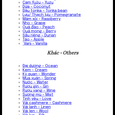
Cam Yuzu – Yuzu
Dừa – Coconut
Đậu tonka – Tonka bean
Lựu/ Thạch lựu – Pomegranate
Mâm xôi – Raspberry
Nho – Grape
Quả đào – Peach
Quả mọng – Berry
Sầu riêng – Durian
Táo – Apple
`Vani – Vanilla
Khác - Others
Đại dương – Ocean
Kem – Cream
Kỳ quan – Wonder
Mùa xuân – Spring
Nước – Water
Rượu gin – Gin
Rượu vang – Wine
Sương mù – Mist
Tình yêu – Love
Vải cashmere – Cashmere
Vải lanh – Linen
Vải len – Wool