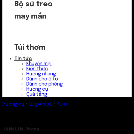
Bộ sứ treo
may mắn
Túi thơm
Tin tức
Khuyến mại
Kiến thức
Hương nhang
Dành cho ô tô
Dành cho phòng
Hương cụ
Quà tặng
Hương cụ
/
Lư gốm sứ
/
Yukari
Hà Nội, Hải Phòng