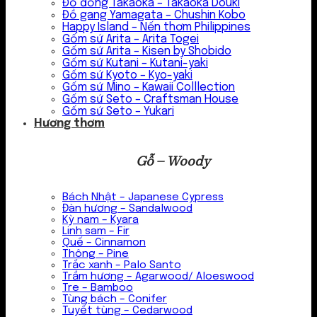
Đồ đồng Takaoka – Takaoka Douki
Đồ gang Yamagata – Chushin Kobo
Happy Island – Nến thơm Philippines
Gốm sứ Arita – Arita Togei
Gốm sứ Arita – Kisen by Shobido
Gốm sứ Kutani – Kutani-yaki
Gốm sứ Kyoto – Kyo-yaki
Gốm sứ Mino – Kawaii Colllection
Gốm sứ Seto – Craftsman House
Gốm sứ Seto – Yukari
Hương thơm
Gỗ – Woody
Bách Nhật – Japanese Cypress
Đàn hương – Sandalwood
Kỳ nam – Kyara
Linh sam – Fir
Quế – Cinnamon
Thông – Pine
Trắc xanh – Palo Santo
Trầm hương – Agarwood/ Aloeswood
Tre – Bamboo
Tùng bách – Conifer
Tuyết tùng – Cedarwood