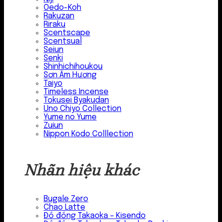
Oedo-Koh
Rakuzan
Riraku
Scentscape
Scentsual
Seiun
Senki
Shinhichihoukou
Sơn Âm Hương
Taiyo
Timeless Incense
Tokusei Byakudan
Uno Chiyo Collection
Yume no Yume
Zuiun
Nippon Kodo Colllection
Nhãn hiệu khác
Bugale Zero
Chao Latte
Đồ đồng Takaoka – Kisendo