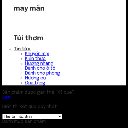
may mắn
Túi thơm
Tin tức
Khuyến mại
Kiến thức
Hương nhang
Dành cho ô tô
Dành cho phòng
Hương cụ
Quà tặng
Sản phẩm được gắn thẻ “45 que”
Lọc
Hiển thị kết quả duy nhất
Danh mục sản phẩm