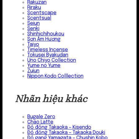
Rakuzan
Riraku
Scentscape
Scentsual
Seiun
Senki
Shinhichihoukou
Sơn Âm Hương
Taiyo
Timeless Incense
Tokusei Byakudan
Uno Chiyo Collection
Yume no Yume
Zuiun
Nippon Kodo Colllection
Nhãn hiệu khác
Bugale Zero
Chao Latte
Đồ đồng Takaoka – Kisendo
Đồ đồng Takaoka – Takaoka Douki
Đồ gang Yamagata – Chushin Kobo