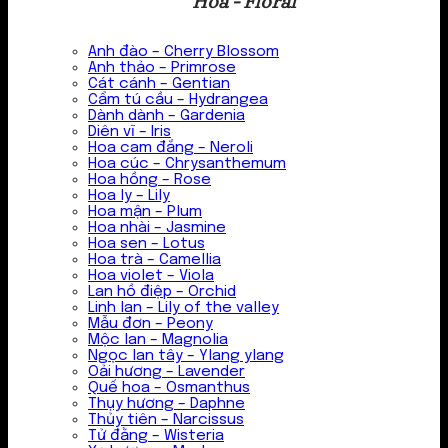
Hoa - Floral
Anh đào – Cherry Blossom
Anh thảo – Primrose
Cát cánh – Gentian
Cẩm tú cầu – Hydrangea
Dành dành – Gardenia
Diên vĩ – Iris
Hoa cam đắng – Neroli
Hoa cúc – Chrysanthemum
Hoa hồng – Rose
Hoa ly – Lily
Hoa mận – Plum
Hoa nhài – Jasmine
Hoa sen – Lotus
Hoa trà – Camellia
Hoa violet – Viola
Lan hồ điệp – Orchid
Linh lan – Lily of the valley
Mẫu đơn – Peony
Mộc lan – Magnolia
Ngọc lan tây – Ylang ylang
Oải hương – Lavender
Quế hoa – Osmanthus
Thụy hương – Daphne
Thủy tiên – Narcissus
Tử đằng – Wisteria