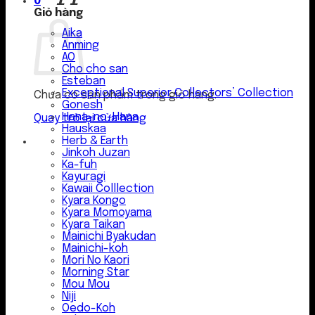
0
Giỏ hàng
Aika
Anming
AO
Cho cho san
Esteban
Exceptional Superior Collectors’ Collection
Chưa có sản phẩm trong giỏ hàng.
Gonesh
Hana-no-Hana
Quay trở lại cửa hàng
Hauskaa
Herb & Earth
Jinkoh Juzan
Ka-fuh
Kayuragi
Kawaii Colllection
Kyara Kongo
Kyara Momoyama
Kyara Taikan
Mainichi Byakudan
Mainichi-koh
Mori No Kaori
Morning Star
Mou Mou
Niji
Oedo-Koh