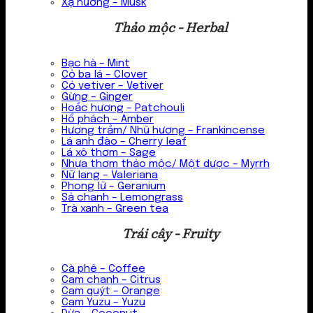
Xạ hương – Musk
Thảo mộc - Herbal
Bạc hà – Mint
Cỏ ba lá – Clover
Cỏ vetiver – Vetiver
Gừng – Ginger
Hoắc hương – Patchouli
Hổ phách – Amber
Hương trầm/ Nhũ hương – Frankincense
Lá anh đào – Cherry leaf
Lá xô thơm – Sage
Nhựa thơm thảo mộc/ Một dược – Myrrh
Nữ lang – Valeriana
Phong lữ – Geranium
Sả chanh – Lemongrass
Trà xanh – Green tea
Trái cây - Fruity
Cà phê – Coffee
Cam chanh – Citrus
Cam quýt – Orange
Cam Yuzu – Yuzu