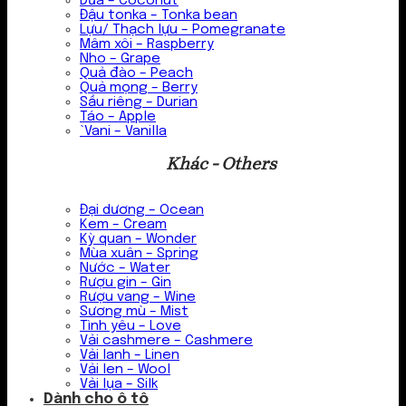
Dừa – Coconut
Đậu tonka – Tonka bean
Lựu/ Thạch lựu – Pomegranate
Mâm xôi – Raspberry
Nho – Grape
Quả đào – Peach
Quả mọng – Berry
Sầu riêng – Durian
Táo – Apple
`Vani – Vanilla
Khác - Others
Đại dương – Ocean
Kem – Cream
Kỳ quan – Wonder
Mùa xuân – Spring
Nước – Water
Rượu gin – Gin
Rượu vang – Wine
Sương mù – Mist
Tình yêu – Love
Vải cashmere – Cashmere
Vải lanh – Linen
Vải len – Wool
Vải lụa – Silk
Dành cho ô tô