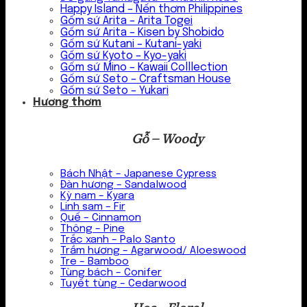
Happy Island – Nến thơm Philippines
Gốm sứ Arita – Arita Togei
Gốm sứ Arita – Kisen by Shobido
Gốm sứ Kutani – Kutani-yaki
Gốm sứ Kyoto – Kyo-yaki
Gốm sứ Mino – Kawaii Colllection
Gốm sứ Seto – Craftsman House
Gốm sứ Seto – Yukari
Hương thơm
Gỗ – Woody
Bách Nhật – Japanese Cypress
Đàn hương – Sandalwood
Kỳ nam – Kyara
Linh sam – Fir
Quế – Cinnamon
Thông – Pine
Trắc xanh – Palo Santo
Trầm hương – Agarwood/ Aloeswood
Tre – Bamboo
Tùng bách – Conifer
Tuyết tùng – Cedarwood