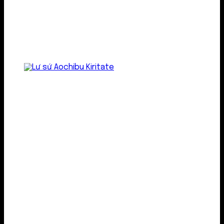
Lư gốm sứ