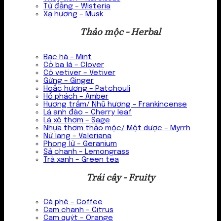
Tử đằng – Wisteria
Xạ hương – Musk
Thảo mộc - Herbal
Bạc hà – Mint
Cỏ ba lá – Clover
Cỏ vetiver – Vetiver
Gừng – Ginger
Hoắc hương – Patchouli
Hổ phách – Amber
Hương trầm/ Nhũ hương – Frankincense
Lá anh đào – Cherry leaf
Lá xô thơm – Sage
Nhựa thơm thảo mộc/ Một dược – Myrrh
Nữ lang – Valeriana
Phong lữ – Geranium
Sả chanh – Lemongrass
Trà xanh – Green tea
Trái cây - Fruity
Cà phê – Coffee
Cam chanh – Citrus
Cam quýt – Orange