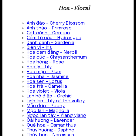
Hoa - Floral
Anh đào – Cherry Blossom
Anh thảo – Primrose
Cát cánh – Gentian
Cẩm tú cầu – Hydrangea
Dành dành – Gardenia
Diên vĩ – Iris
Hoa cam đắng – Neroli
Hoa cúc – Chrysanthemum
Hoa hồng – Rose
Hoa ly – Lily
Hoa mận – Plum
Hoa nhài – Jasmine
Hoa sen – Lotus
Hoa trà – Camellia
Hoa violet – Viola
Lan hồ điệp – Orchid
Linh lan – Lily of the valley
Mẫu đơn – Peony
Mộc lan – Magnolia
Ngọc lan tây – Ylang ylang
Oải hương – Lavender
Quế hoa – Osmanthus
Thụy hương – Daphne
Thủy tiên – Narcissus