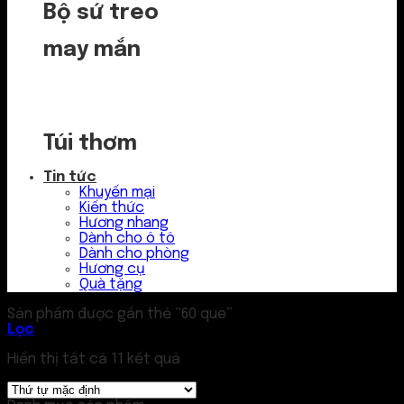
Bộ sứ treo
may mắn
Túi thơm
Tin tức
Khuyến mại
Kiến thức
Hương nhang
Dành cho ô tô
Dành cho phòng
Hương cụ
Quà tặng
Sản phẩm được gắn thẻ “60 que”
Lọc
Hiển thị tất cả 11 kết quả