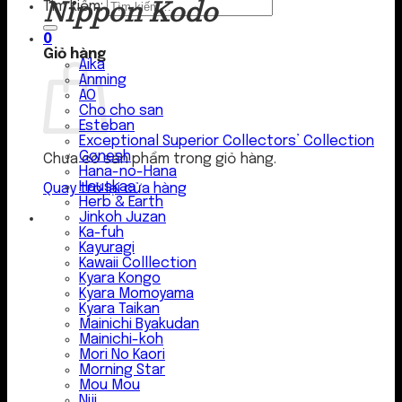
Nippon Kodo
Tìm kiếm:
0
Giỏ hàng
Aika
Anming
AO
Cho cho san
Esteban
Exceptional Superior Collectors’ Collection
Gonesh
Chưa có sản phẩm trong giỏ hàng.
Hana-no-Hana
Hauskaa
Quay trở lại cửa hàng
Herb & Earth
Jinkoh Juzan
Ka-fuh
Kayuragi
Kawaii Colllection
Kyara Kongo
Kyara Momoyama
Kyara Taikan
Mainichi Byakudan
Mainichi-koh
Mori No Kaori
Morning Star
Mou Mou
Niji