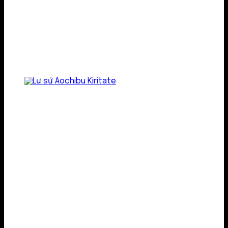
Lư gốm sứ