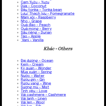
Cam Yuzu – Yuzu
Dừa – Coconut
Đậu tonka – Tonka bean
Lựu/ Thạch lựu – Pomegranate
Mâm xôi – Raspberry
Nho – Grape
Quả đào – Peach
Quả mọng – Berry
Sầu riêng – Durian
Táo – Apple
`Vani – Vanilla
Khác - Others
Đại dương – Ocean
Kem – Cream
Kỳ quan – Wonder
Mùa xuân – Spring
Nước – Water
Rượu gin – Gin
Rượu vang – Wine
Sương mù – Mist
Tình yêu – Love
Vải cashmere – Cashmere
Vải lanh – Linen
Vải len – Wool