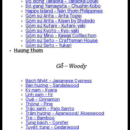
Đồ đồng Takaoka – Takaoka Douki
Đồ gang Yamagata – Chushin Kobo
Happy Island – Nến thơm Philippines
Gốm sứ Arita – Arita Togei
Gốm sứ Arita – Kisen by Shobido
Gốm sứ Kutani – Kutani-yaki
Gốm sứ Kyoto – Kyo-yaki
Gốm sứ Mino – Kawaii Colllection
Gốm sứ Seto – Craftsman House
Gốm sứ Seto – Yukari
Hương thơm
Gỗ – Woody
Bách Nhật – Japanese Cypress
Đàn hương – Sandalwood
Kỳ nam – Kyara
Linh sam – Fir
Quế – Cinnamon
Thông – Pine
Trắc xanh – Palo Santo
Trầm hương – Agarwood/ Aloeswood
Tre – Bamboo
Tùng bách – Conifer
Tuyết tùng – Cedarwood