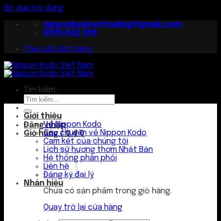
Bỏ qua nội dung
nipponkodovntrading@gmail.com
0936 642 599
Theo dõi đơn hàng
Tìm kiếm:
Giới thiệu
Về Nippon Kodo
Đăng nhập
Câu chuyện về Nippon Kodo
Giỏ hàng /
0
₫
0
Cam kết của chúng tôi
Lịch sử hương thơm Nhật Bản
Hệ thống phân phối
Liên hệ
Đăng ký đại lý
Nhãn hiệu
Chưa có sản phẩm trong giỏ hàng.
Quay trở lại cửa hàng