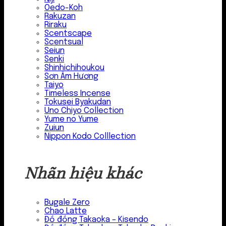
Oedo-Koh
Rakuzan
Riraku
Scentscape
Scentsual
Seiun
Senki
Shinhichihoukou
Sơn Âm Hương
Taiyo
Timeless Incense
Tokusei Byakudan
Uno Chiyo Collection
Yume no Yume
Zuiun
Nippon Kodo Colllection
Nhãn hiệu khác
Bugale Zero
Chao Latte
Đồ đồng Takaoka – Kisendo