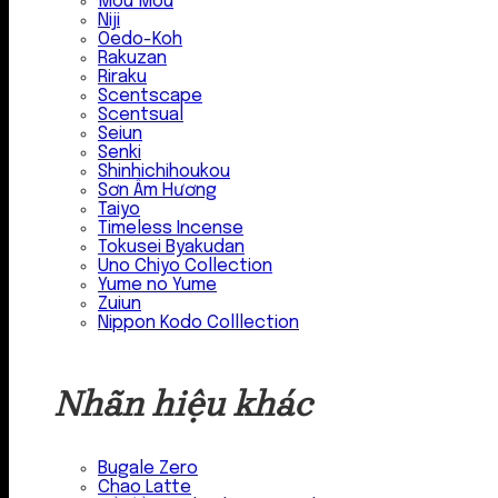
Mou Mou
Niji
Oedo-Koh
Rakuzan
Riraku
Scentscape
Scentsual
Seiun
Senki
Shinhichihoukou
Sơn Âm Hương
Taiyo
Timeless Incense
Tokusei Byakudan
Uno Chiyo Collection
Yume no Yume
Zuiun
Nippon Kodo Colllection
Nhãn hiệu khác
Bugale Zero
Chao Latte