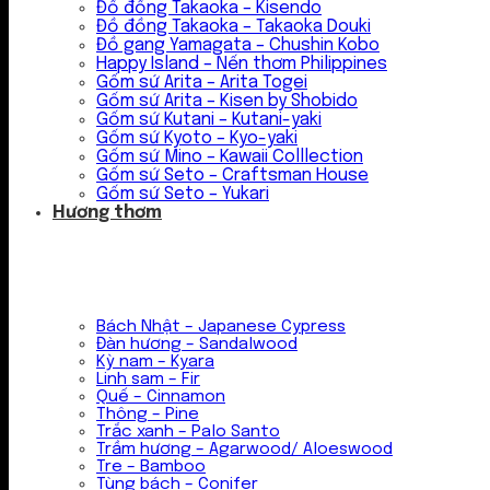
Đồ đồng Takaoka – Kisendo
Đồ đồng Takaoka – Takaoka Douki
Đồ gang Yamagata – Chushin Kobo
Happy Island – Nến thơm Philippines
Gốm sứ Arita – Arita Togei
Gốm sứ Arita – Kisen by Shobido
Gốm sứ Kutani – Kutani-yaki
Gốm sứ Kyoto – Kyo-yaki
Gốm sứ Mino – Kawaii Colllection
Gốm sứ Seto – Craftsman House
Gốm sứ Seto – Yukari
Hương thơm
Bách Nhật – Japanese Cypress
Đàn hương – Sandalwood
Kỳ nam – Kyara
Linh sam – Fir
Quế – Cinnamon
Thông – Pine
Trắc xanh – Palo Santo
Trầm hương – Agarwood/ Aloeswood
Tre – Bamboo
Tùng bách – Conifer