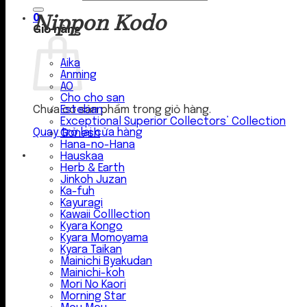
Nippon Kodo
0
Giỏ hàng
Aika
Anming
AO
Cho cho san
Esteban
Chưa có sản phẩm trong giỏ hàng.
Exceptional Superior Collectors’ Collection
Quay trở lại cửa hàng
Gonesh
Hana-no-Hana
Hauskaa
Herb & Earth
Jinkoh Juzan
Ka-fuh
Kayuragi
Kawaii Colllection
Kyara Kongo
Kyara Momoyama
Kyara Taikan
Mainichi Byakudan
Mainichi-koh
Mori No Kaori
Morning Star