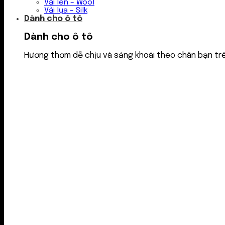
Vải len – Wool
Vải lụa – Silk
Dành cho ô tô
Dành cho ô tô
Hương thơm dễ chịu và sảng khoái theo chân bạn tr
Nước thơm