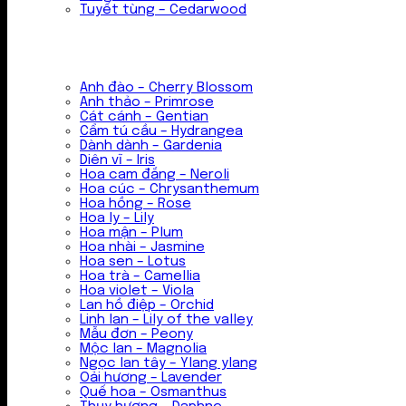
Tuyết tùng – Cedarwood
Anh đào – Cherry Blossom
Anh thảo – Primrose
Cát cánh – Gentian
Cẩm tú cầu – Hydrangea
Dành dành – Gardenia
Diên vĩ – Iris
Hoa cam đắng – Neroli
Hoa cúc – Chrysanthemum
Hoa hồng – Rose
Hoa ly – Lily
Hoa mận – Plum
Hoa nhài – Jasmine
Hoa sen – Lotus
Hoa trà – Camellia
Hoa violet – Viola
Lan hồ điệp – Orchid
Linh lan – Lily of the valley
Mẫu đơn – Peony
Mộc lan – Magnolia
Ngọc lan tây – Ylang ylang
Oải hương – Lavender
Quế hoa – Osmanthus