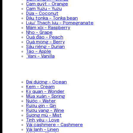
Cam quýt – Orange
Cam Yuzu – Yuzu
Dừa – Coconut
Đậu tonka – Tonka bean
Lựu/ Thạch lựu – Pomegranate
Mâm xôi – Raspberry
Nho – Grape
Quả đào – Peach
Quả mọng – Berry
Sầu riêng – Durian
Táo – Apple
`Vani – Vanilla
Đại dương – Ocean
Kem – Cream
Kỳ quan – Wonder
Mùa xuân – Spring
Nước – Water
Rượu gin – Gin
Rượu vang – Wine
Sương mù – Mist
Tình yêu – Love
Vải cashmere – Cashmere
Vải lanh – Linen