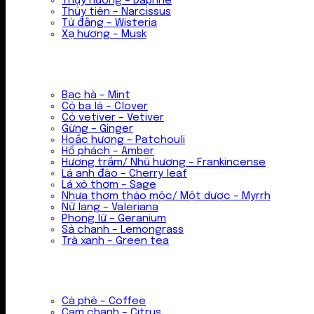
Thụy hương – Daphne
Thủy tiên – Narcissus
Tử đằng – Wisteria
Xạ hương – Musk
Bạc hà – Mint
Cỏ ba lá – Clover
Cỏ vetiver – Vetiver
Gừng – Ginger
Hoắc hương – Patchouli
Hổ phách – Amber
Hương trầm/ Nhũ hương – Frankincense
Lá anh đào – Cherry leaf
Lá xô thơm – Sage
Nhựa thơm thảo mộc/ Một dược – Myrrh
Nữ lang – Valeriana
Phong lữ – Geranium
Sả chanh – Lemongrass
Trà xanh – Green tea
Cà phê – Coffee
Cam chanh – Citrus