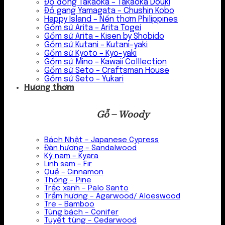
Đồ đồng Takaoka – Takaoka Douki
Đồ gang Yamagata – Chushin Kobo
Happy Island – Nến thơm Philippines
Gốm sứ Arita – Arita Togei
Gốm sứ Arita – Kisen by Shobido
Gốm sứ Kutani – Kutani-yaki
Gốm sứ Kyoto – Kyo-yaki
Gốm sứ Mino – Kawaii Colllection
Gốm sứ Seto – Craftsman House
Gốm sứ Seto – Yukari
Hương thơm
Gỗ – Woody
Bách Nhật – Japanese Cypress
Đàn hương – Sandalwood
Kỳ nam – Kyara
Linh sam – Fir
Quế – Cinnamon
Thông – Pine
Trắc xanh – Palo Santo
Trầm hương – Agarwood/ Aloeswood
Tre – Bamboo
Tùng bách – Conifer
Tuyết tùng – Cedarwood