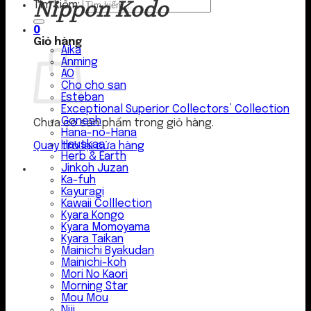
Nippon Kodo
Tìm kiếm:
0
Giỏ hàng
Aika
Anming
AO
Cho cho san
Esteban
Exceptional Superior Collectors’ Collection
Gonesh
Chưa có sản phẩm trong giỏ hàng.
Hana-no-Hana
Hauskaa
Quay trở lại cửa hàng
Herb & Earth
Jinkoh Juzan
Ka-fuh
Kayuragi
Kawaii Colllection
Kyara Kongo
Kyara Momoyama
Kyara Taikan
Mainichi Byakudan
Mainichi-koh
Mori No Kaori
Morning Star
Mou Mou
Niji