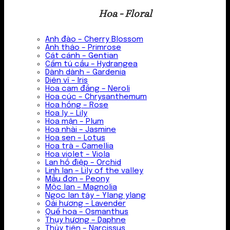
Hoa - Floral
Anh đào – Cherry Blossom
Anh thảo – Primrose
Cát cánh – Gentian
Cẩm tú cầu – Hydrangea
Dành dành – Gardenia
Diên vĩ – Iris
Hoa cam đắng – Neroli
Hoa cúc – Chrysanthemum
Hoa hồng – Rose
Hoa ly – Lily
Hoa mận – Plum
Hoa nhài – Jasmine
Hoa sen – Lotus
Hoa trà – Camellia
Hoa violet – Viola
Lan hồ điệp – Orchid
Linh lan – Lily of the valley
Mẫu đơn – Peony
Mộc lan – Magnolia
Ngọc lan tây – Ylang ylang
Oải hương – Lavender
Quế hoa – Osmanthus
Thụy hương – Daphne
Thủy tiên – Narcissus