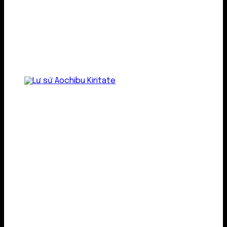
Lư gốm sứ