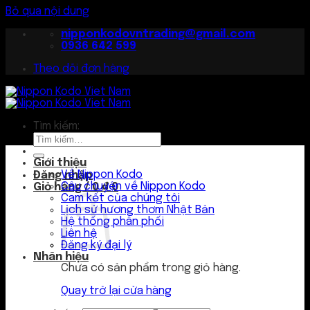
Bỏ qua nội dung
nipponkodovntrading@gmail.com
0936 642 599
Theo dõi đơn hàng
Tìm kiếm:
Giới thiệu
Về Nippon Kodo
Đăng nhập
Câu chuyện về Nippon Kodo
Giỏ hàng /
0
₫
0
Cam kết của chúng tôi
Lịch sử hương thơm Nhật Bản
Hệ thống phân phối
Liên hệ
Đăng ký đại lý
Nhãn hiệu
Chưa có sản phẩm trong giỏ hàng.
Quay trở lại cửa hàng