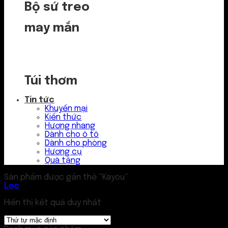
Bộ sứ treo
may mắn
Túi thơm
Tin tức
Khuyến mại
Kiến thức
Hương nhang
Dành cho ô tô
Dành cho phòng
Hương cụ
Quà tặng
Sản phẩm được gắn thẻ “Kayou”
Lọc
Hiển thị kết quả duy nhất