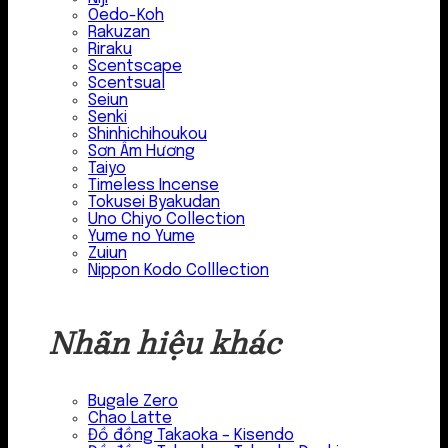
Oedo-Koh
Rakuzan
Riraku
Scentscape
Scentsual
Seiun
Senki
Shinhichihoukou
Sơn Âm Hương
Taiyo
Timeless Incense
Tokusei Byakudan
Uno Chiyo Collection
Yume no Yume
Zuiun
Nippon Kodo Colllection
Nhãn hiệu khác
Bugale Zero
Chao Latte
Đồ đồng Takaoka – Kisendo