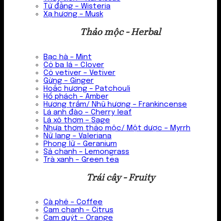
Tử đằng – Wisteria
Xạ hương – Musk
Thảo mộc - Herbal
Bạc hà – Mint
Cỏ ba lá – Clover
Cỏ vetiver – Vetiver
Gừng – Ginger
Hoắc hương – Patchouli
Hổ phách – Amber
Hương trầm/ Nhũ hương – Frankincense
Lá anh đào – Cherry leaf
Lá xô thơm – Sage
Nhựa thơm thảo mộc/ Một dược – Myrrh
Nữ lang – Valeriana
Phong lữ – Geranium
Sả chanh – Lemongrass
Trà xanh – Green tea
Trái cây - Fruity
Cà phê – Coffee
Cam chanh – Citrus
Cam quýt – Orange