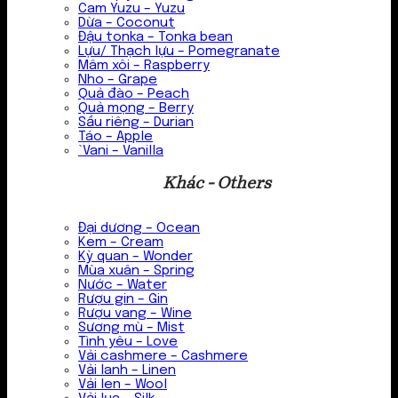
Cam Yuzu – Yuzu
Dừa – Coconut
Đậu tonka – Tonka bean
Lựu/ Thạch lựu – Pomegranate
Mâm xôi – Raspberry
Nho – Grape
Quả đào – Peach
Quả mọng – Berry
Sầu riêng – Durian
Táo – Apple
`Vani – Vanilla
Khác - Others
Đại dương – Ocean
Kem – Cream
Kỳ quan – Wonder
Mùa xuân – Spring
Nước – Water
Rượu gin – Gin
Rượu vang – Wine
Sương mù – Mist
Tình yêu – Love
Vải cashmere – Cashmere
Vải lanh – Linen
Vải len – Wool