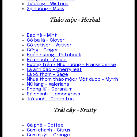
Tử đằng – Wisteria
Xạ hương – Musk
Thảo mộc - Herbal
Bạc hà – Mint
Cỏ ba lá – Clover
Cỏ vetiver – Vetiver
Gừng – Ginger
Hoắc hương – Patchouli
Hổ phách – Amber
Hương trầm/ Nhũ hương – Frankincense
Lá anh đào – Cherry leaf
Lá xô thơm – Sage
Nhựa thơm thảo mộc/ Một dược – Myrrh
Nữ lang – Valeriana
Phong lữ – Geranium
Sả chanh – Lemongrass
Trà xanh – Green tea
Trái cây - Fruity
Cà phê – Coffee
Cam chanh – Citrus
Cam quýt – Orange