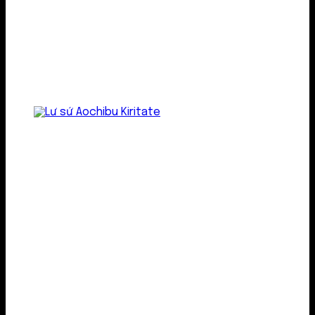
Lư gốm sứ