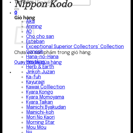
Nippon Kodo
Tìm kiếm:
0
Giỏ hàng
Aika
Anming
AO
Cho cho san
Esteban
Exceptional Superior Collectors’ Collection
Gonesh
Chưa có sản phẩm trong giỏ hàng.
Hana-no-Hana
Hauskaa
Quay trở lại cửa hàng
Herb & Earth
Jinkoh Juzan
Ka-fuh
Kayuragi
Kawaii Colllection
Kyara Kongo
Kyara Momoyama
Kyara Taikan
Mainichi Byakudan
Mainichi-koh
Mori No Kaori
Morning Star
Mou Mou
Niji