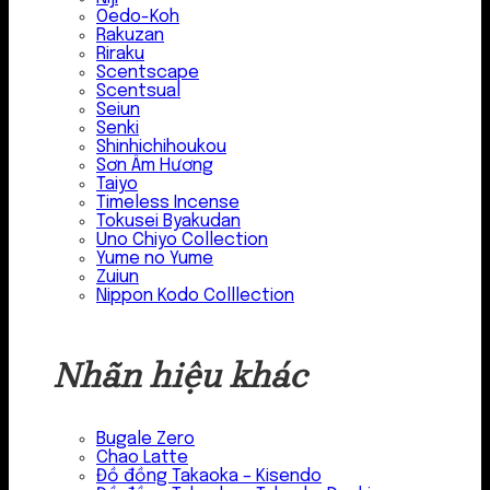
Oedo-Koh
Rakuzan
Riraku
Scentscape
Scentsual
Seiun
Senki
Shinhichihoukou
Sơn Âm Hương
Taiyo
Timeless Incense
Tokusei Byakudan
Uno Chiyo Collection
Yume no Yume
Zuiun
Nippon Kodo Colllection
Nhãn hiệu khác
Bugale Zero
Chao Latte
Đồ đồng Takaoka – Kisendo