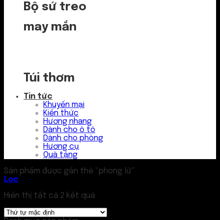
Bộ sứ treo
may mắn
Túi thơm
Tin tức
Khuyến mại
Kiến thức
Hương nhang
Dành cho ô tô
Dành cho phòng
Hương cụ
Quà tặng
Sản phẩm được gắn thẻ “phong lữ”
Lọc
Hiển thị tất cả 2 kết quả