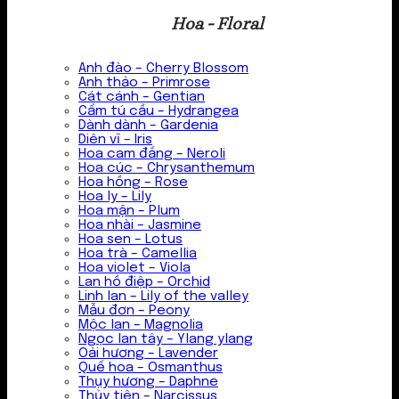
Hoa - Floral
Anh đào – Cherry Blossom
Anh thảo – Primrose
Cát cánh – Gentian
Cẩm tú cầu – Hydrangea
Dành dành – Gardenia
Diên vĩ – Iris
Hoa cam đắng – Neroli
Hoa cúc – Chrysanthemum
Hoa hồng – Rose
Hoa ly – Lily
Hoa mận – Plum
Hoa nhài – Jasmine
Hoa sen – Lotus
Hoa trà – Camellia
Hoa violet – Viola
Lan hồ điệp – Orchid
Linh lan – Lily of the valley
Mẫu đơn – Peony
Mộc lan – Magnolia
Ngọc lan tây – Ylang ylang
Oải hương – Lavender
Quế hoa – Osmanthus
Thụy hương – Daphne
Thủy tiên – Narcissus