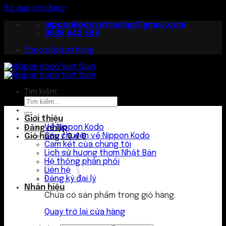
Bỏ qua nội dung
nipponkodovntrading@gmail.com
0936 642 599
Theo dõi đơn hàng
Tìm kiếm:
Giới thiệu
Về Nippon Kodo
Đăng nhập
Câu chuyện về Nippon Kodo
Giỏ hàng /
0
₫
0
Cam kết của chúng tôi
Lịch sử hương thơm Nhật Bản
Hệ thống phân phối
Liên hệ
Đăng ký đại lý
Nhãn hiệu
Chưa có sản phẩm trong giỏ hàng.
Quay trở lại cửa hàng