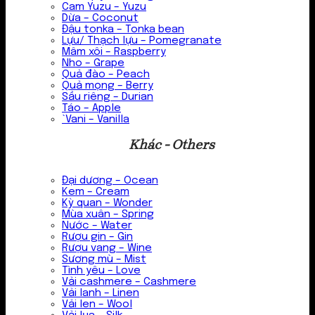
Cam Yuzu – Yuzu
Dừa – Coconut
Đậu tonka – Tonka bean
Lựu/ Thạch lựu – Pomegranate
Mâm xôi – Raspberry
Nho – Grape
Quả đào – Peach
Quả mọng – Berry
Sầu riêng – Durian
Táo – Apple
`Vani – Vanilla
Khác - Others
Đại dương – Ocean
Kem – Cream
Kỳ quan – Wonder
Mùa xuân – Spring
Nước – Water
Rượu gin – Gin
Rượu vang – Wine
Sương mù – Mist
Tình yêu – Love
Vải cashmere – Cashmere
Vải lanh – Linen
Vải len – Wool