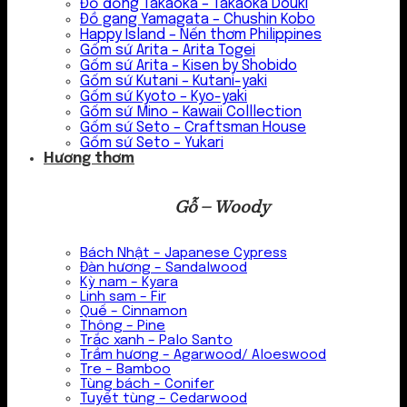
Đồ đồng Takaoka – Takaoka Douki
Đồ gang Yamagata – Chushin Kobo
Happy Island – Nến thơm Philippines
Gốm sứ Arita – Arita Togei
Gốm sứ Arita – Kisen by Shobido
Gốm sứ Kutani – Kutani-yaki
Gốm sứ Kyoto – Kyo-yaki
Gốm sứ Mino – Kawaii Colllection
Gốm sứ Seto – Craftsman House
Gốm sứ Seto – Yukari
Hương thơm
Gỗ – Woody
Bách Nhật – Japanese Cypress
Đàn hương – Sandalwood
Kỳ nam – Kyara
Linh sam – Fir
Quế – Cinnamon
Thông – Pine
Trắc xanh – Palo Santo
Trầm hương – Agarwood/ Aloeswood
Tre – Bamboo
Tùng bách – Conifer
Tuyết tùng – Cedarwood